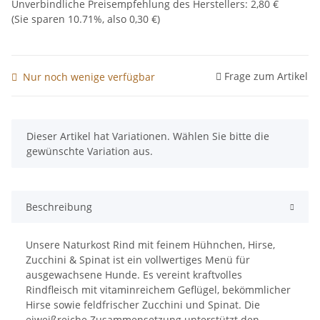
Unverbindliche Preisempfehlung des Herstellers
:
2,80 €
(Sie sparen
10.71%
, also
0,30 €
)
Frage zum Artikel
Nur noch wenige verfügbar
x
Dieser Artikel hat Variationen. Wählen Sie bitte die
gewünschte Variation aus.
Beschreibung
Unsere Naturkost Rind mit feinem Hühnchen, Hirse,
Zucchini & Spinat ist ein vollwertiges Menü für
ausgewachsene Hunde. Es vereint kraftvolles
Rindfleisch mit vitaminreichem Geflügel, bekömmlicher
Hirse sowie feldfrischer Zucchini und Spinat. Die
eiweißreiche Zusammensetzung unterstützt den