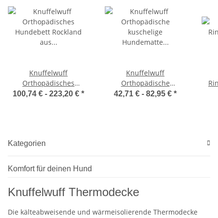
Knuffelwuff
Knuffelwuff
Orthopädisches
Orthopädische
Ri
Hundebett Rockland aus
kuschelige Hundematte
100,74 € -
223,20 €
*
42,71 € -
82,95 €
*
Kunstleder
Berrith aus weichem
Kaninchen Fellimitat
Kategorien
Komfort für deinen Hund
Knuffelwuff Thermodecke
Die kälteabweisende und wärmeisolierende Thermodecke