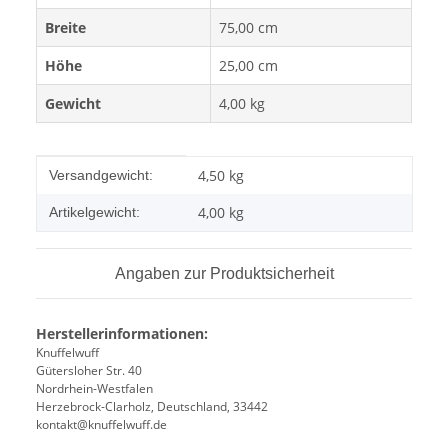
Breite
75,00 cm
Höhe
25,00 cm
Gewicht
4,00 kg
Produkteigenschaft
Wert
4,50 kg
Versandgewicht:
4,00
kg
Artikelgewicht:
Angaben zur Produktsicherheit
Herstellerinformationen:
Knuffelwuff
Gütersloher Str. 40
Nordrhein-Westfalen
Herzebrock-Clarholz, Deutschland, 33442
kontakt@knuffelwuff.de