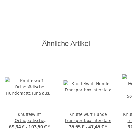
Ähnliche Artikel
Knuffelwuff
Knuffelwuff Hunde
Knuf
Orthopädische
Transportbox Interstate
In
Hundematte Juna aus
So
69,34 € -
103,50 €
*
35,55 € -
47,45 €
*
32