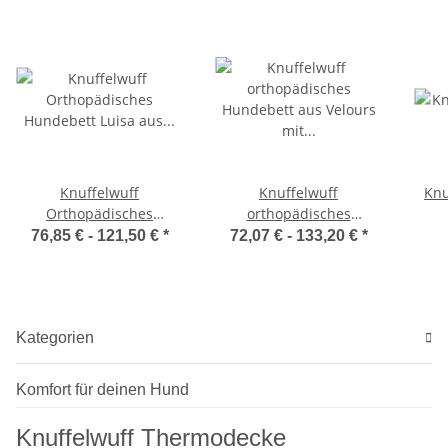
Knuffelwuff
Knuffelwuff
Knu
Orthopädisches
orthopädisches
Hundebett Luisa aus
Hundebett aus Velours
76,85 € -
121,50 €
*
72,07 € -
133,20 €
*
Velours mit feinem
mit Handwebcharakter
Handwebcharakter
Sofia
Sunshine Edition
Kategorien
Komfort für deinen Hund
Knuffelwuff Thermodecke