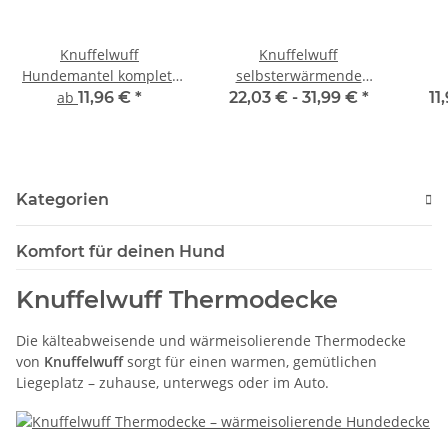
Knuffelwuff
Knuffelwuff
Hundemantel komplett
selbsterwärmende
reflektierend
Thermomatte
ab
11,96 €
*
22,03 € -
31,99 €
*
11
Melbourne aus
r
kuscheligen
Lammfellimitat Grau
Kategorien
Komfort für deinen Hund
Knuffelwuff Thermodecke
Die kälteabweisende und wärmeisolierende Thermodecke
von
Knuffelwuff
sorgt für einen warmen, gemütlichen
Liegeplatz – zuhause, unterwegs oder im Auto.