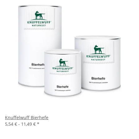
Knuffelwuff Bierhefe
5,54 € -
11,49 €
*