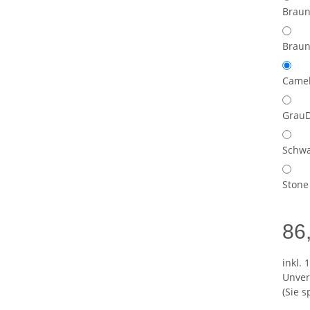
Braun
Brau
Came
Grau
D
Schwa
Stone
86
inkl. 
Unver
(Sie 