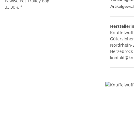
Pawise Pet Trolley Bag
Artikelgewich
33,30 €
*
Herstelleri
Knuffelwuff
Gütersloher
Nordrhein-
Herzebrock-
kontakt@knu