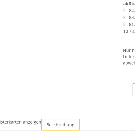
ab
St
2
84
3
83
5
81
10
78
Nur n
Liefer
abwei
isterkarten anzeigen
Beschreibung