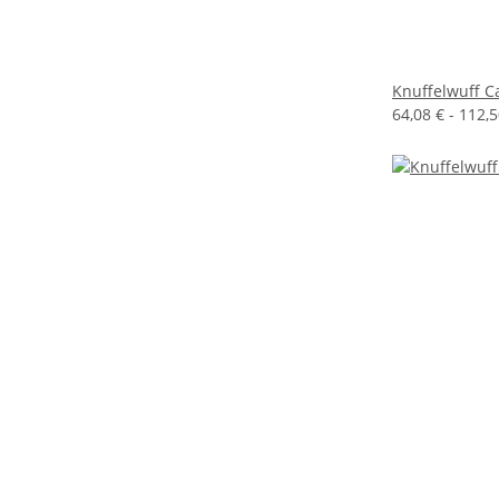
Knuffelwuff C
64,08 € -
112,