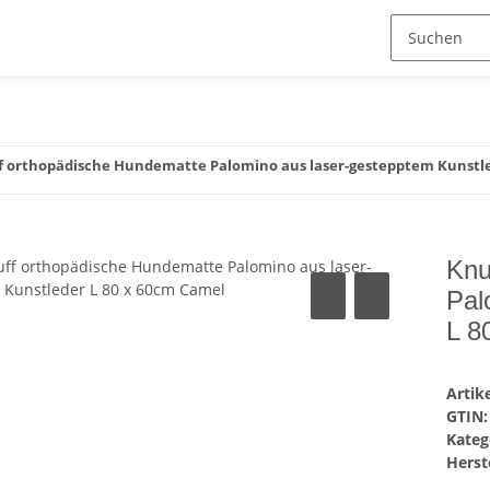
f orthopädische Hundematte Palomino aus laser-gestepptem Kunstl
Knu
Pal
L 8
Arti
GTIN:
Kateg
Herste