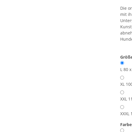
Die o
mit i
Unter
Kunst
abneh
Hunde
Größ
L 80 
XL 10
XXL 1
XXXL 
Farb