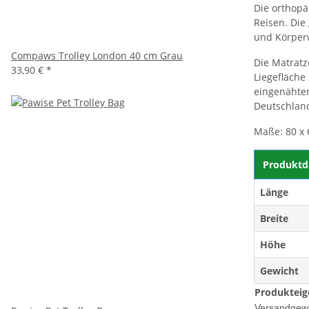
Die orthopä
Reisen. Die
und Körper
Compaws Trolley London 40 cm Grau
Die Matratz
33,90 €
*
Liegefläche
eingenähte
Deutschland
Maße: 80 x 
Produktd
Länge
Breite
Höhe
Gewicht
Produkteig
Versandgewi