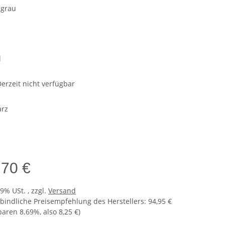
grau
n
l
erzeit nicht verfügbar
rz
,70 €
19% USt. , zzgl.
Versand
bindliche Preisempfehlung des Herstellers
:
94,95 €
sparen
8.69%
, also
8,25 €
)