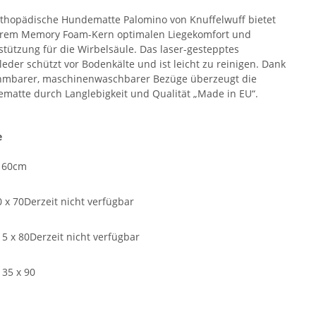
rthopädische Hundematte Palomino von Knuffelwuff bietet
hrem Memory Foam-Kern optimalen Liegekomfort und
stützung für die Wirbelsäule. Das laser-gestepptes
leder schützt vor Bodenkälte und ist leicht zu reinigen. Dank
mbarer, maschinenwaschbarer Bezüge überzeugt die
matte durch Langlebigkeit und Qualität „Made in EU“.
e
x 60cm
0 x 70
Derzeit nicht verfügbar
15 x 80
Derzeit nicht verfügbar
135 x 90
e