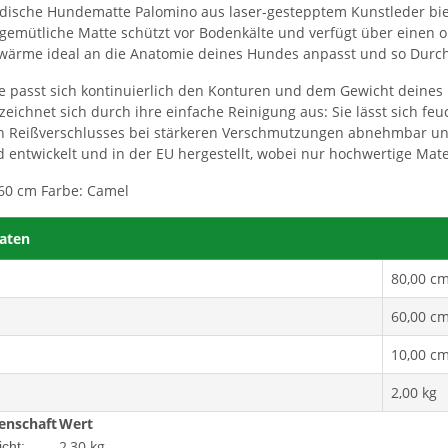
dische Hundematte Palomino aus laser-gestepptem Kunstleder bie
 gemütliche Matte schützt vor Bodenkälte und verfügt über einen
wärme ideal an die Anatomie deines Hundes anpasst und so Durc
e passt sich kontinuierlich den Konturen und dem Gewicht deines 
 zeichnet sich durch ihre einfache Reinigung aus: Sie lässt sich 
n Reißverschlusses bei stärkeren Verschmutzungen abnehmbar un
 entwickelt und in der EU hergestellt, wobei nur hochwertige Mat
60 cm Farbe: Camel
aten
80,00 c
60,00 c
10,00 c
2,00 kg
enschaft
Wert
2,30 kg
cht: