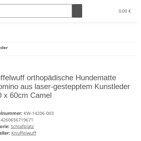
0,00 €
eder
ffelwuff orthopädische Hundematte
omino aus laser-gestepptem Kunstleder
0 x 60cm Camel
kelnummer:
KW-14206-003
4260656719671
orie:
Schlafplatz
ller:
Knuffelwuff