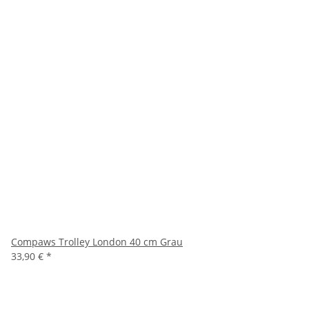
Compaws Trolley London 40 cm Grau
33,90 €
*