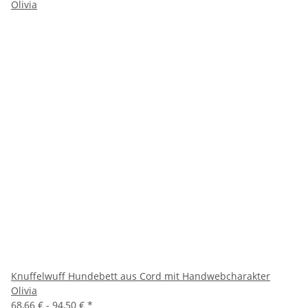
Knuffelwuff Hundebett aus Cord mit Handwebcharakter
Olivia
68,66 € -
94,50 €
*