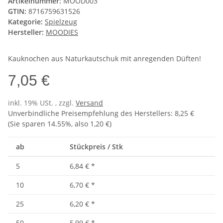
Artikelnummer:
MOOD003
GTIN:
8716759631526
Kategorie:
Spielzeug
Hersteller:
MOODIES
Kauknochen aus Naturkautschuk mit anregenden Düften!
7,05 €
inkl. 19% USt. , zzgl.
Versand
Unverbindliche Preisempfehlung des Herstellers
:
8,25 €
(Sie sparen
14.55%
, also
1,20 €
)
ab
Stückpreis / Stk
5
6,84 €
*
10
6,70 €
*
25
6,20 €
*
50
5,99 €
*