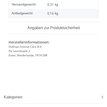
Produkteigenschaft
Wert
0,31 kg
Versandgewicht:
0,16
kg
Artikelgewicht:
Angaben zur Produktsicherheit
Herstellerinformationen:
Hofman Animal Care B.V.
De Leemkoele 2
Enter, Niederlande, 7474 DM
Kategorien