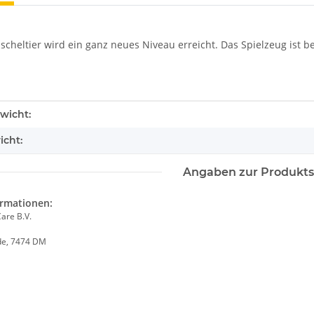
cheltier wird ein ganz neues Niveau erreicht. Das Spielzeug ist b
enschaft
wicht:
icht:
Angaben zur Produkts
ormationen:
are B.V.
de, 7474 DM