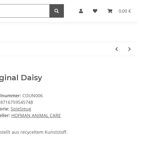
0,00 €
ginal Daisy
elnummer:
COUN006
8716759545748
orie:
Spielzeug
ller:
HOFMAN ANIMAL CARE
stellt aus recyceltem Kunststoff.