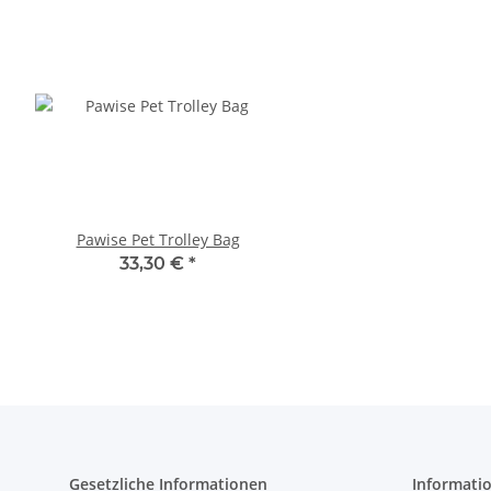
Pawise Pet Trolley Bag
Compaws Trolley Lond
Grau
33,30 €
*
33,90 €
*
Gesetzliche Informationen
Informati