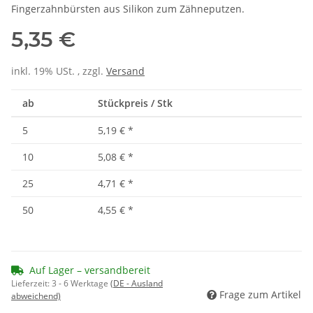
Fingerzahnbürsten aus Silikon zum Zähneputzen.
5,35 €
inkl. 19% USt. , zzgl.
Versand
ab
Stückpreis / Stk
5
5,19 €
*
10
5,08 €
*
25
4,71 €
*
50
4,55 €
*
Auf Lager – versandbereit
Lieferzeit:
3 - 6 Werktage
(DE - Ausland
Frage zum Artikel
abweichend)