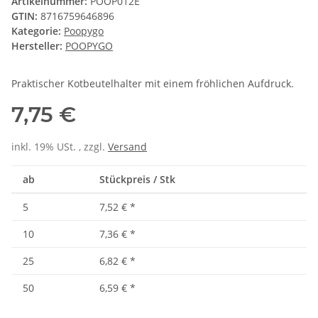
Artikelnummer:
POOP012E
GTIN:
8716759646896
Kategorie:
Poopygo
Hersteller:
POOPYGO
Praktischer Kotbeutelhalter mit einem fröhlichen Aufdruck.
7,75 €
inkl. 19% USt. , zzgl.
Versand
ab
Stückpreis / Stk
5
7,52 €
*
10
7,36 €
*
25
6,82 €
*
50
6,59 €
*