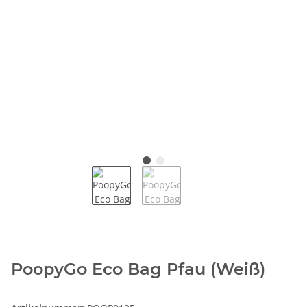
PoopyGo Eco Bag Pfau (Weiß)