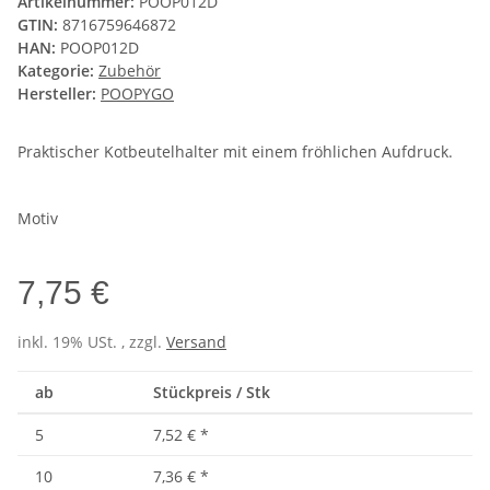
Artikelnummer:
POOP012D
GTIN:
8716759646872
HAN:
POOP012D
Kategorie:
Zubehör
Hersteller:
POOPYGO
Praktischer Kotbeutelhalter mit einem fröhlichen Aufdruck.
Motiv
7,75 €
inkl. 19% USt. , zzgl.
Versand
ab
Stückpreis / Stk
5
7,52 €
*
10
7,36 €
*