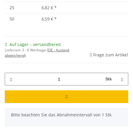
25
6,82 €
*
50
6,59 €
*
Auf Lager – versandbereit
Lieferzeit:
3 - 6 Werktage
(DE - Ausland
Frage zum Artikel
abweichend)
Stk
x
Bitte beachten Sie das Abnahmeintervall von 1 Stk.