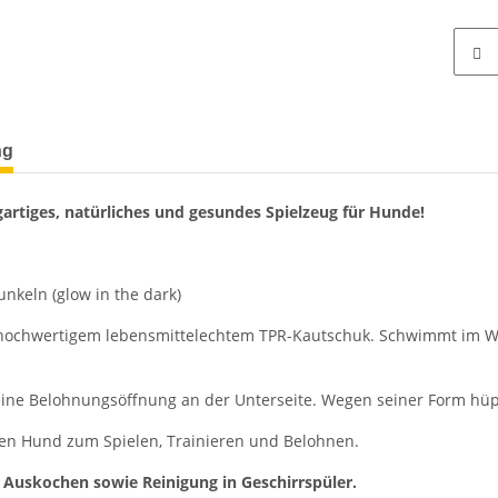
terkarten anzeigen
ng
gartiges, natürliches und gesundes Spielzeug für Hunde!
nkeln (glow in the dark)
 hochwertigem lebensmittelechtem TPR-Kautschuk. Schwimmt im Was
eine Belohnungsöffnung an der Unterseite. Wegen seiner Form hüpf
hren Hund zum Spielen, Trainieren und Belohnen.
Auskochen sowie Reinigung in Geschirrspüler.