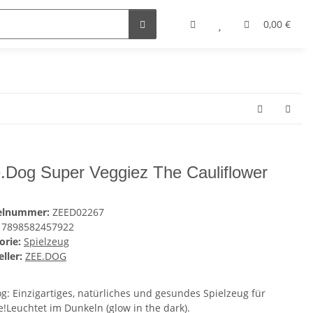
0,00 €
.Dog Super Veggiez The Cauliflower
kelnummer:
ZEED02267
7898582457922
orie:
Spielzeug
ller:
ZEE.DOG
g: Einzigartiges, natürliches und gesundes Spielzeug für
!Leuchtet im Dunkeln (glow in the dark).