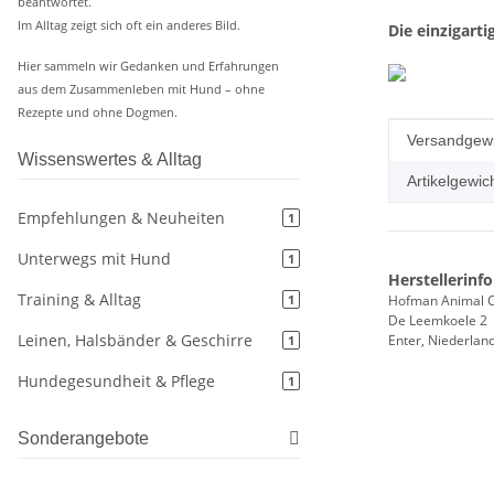
beantwortet.
Im Alltag zeigt sich oft ein anderes Bild.
Die einzigart
Hier sammeln wir Gedanken und Erfahrungen
aus dem Zusammenleben mit Hund – ohne
Rezepte und ohne Dogmen.
Produkteig
Wert
Versandgewi
Wissenswertes & Alltag
Artikelgewich
Empfehlungen & Neuheiten
1
Unterwegs mit Hund
1
Herstellerinf
Training & Alltag
Hofman Animal C
1
De Leemkoele 2
Leinen, Halsbänder & Geschirre
Enter, Niederlan
1
Hundegesundheit & Pflege
1
Sonderangebote