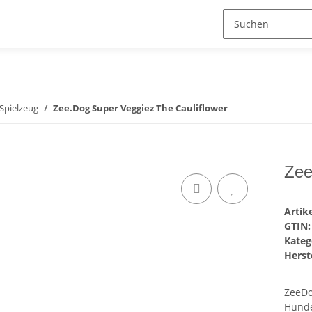
Spielzeug
Zee.Dog Super Veggiez The Cauliflower
Zee
Arti
GTIN:
Kateg
Herste
ZeeDo
Hunde