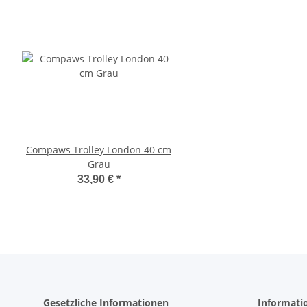
Compaws Trolley London 40 cm
Pawise Pet Trolley
Grau
33,30 €
*
33,90 €
*
Gesetzliche Informationen
Informati