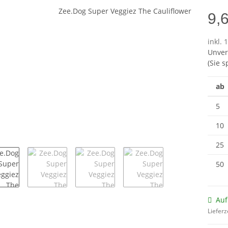
9,
inkl. 
Unver
(Sie 
ab
5
10
25
50
Auf
Lieferz