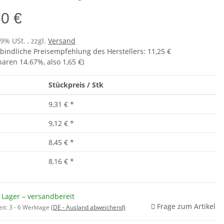
60 €
19% USt. , zzgl.
Versand
bindliche Preisempfehlung des Herstellers
:
11,25 €
sparen
14.67%
, also
1,65 €
)
Stückpreis / Stk
9,31 €
*
9,12 €
*
8,45 €
*
8,16 €
*
 Lager – versandbereit
Frage zum Artikel
eit:
3 - 6 Werktage
(DE - Ausland abweichend)