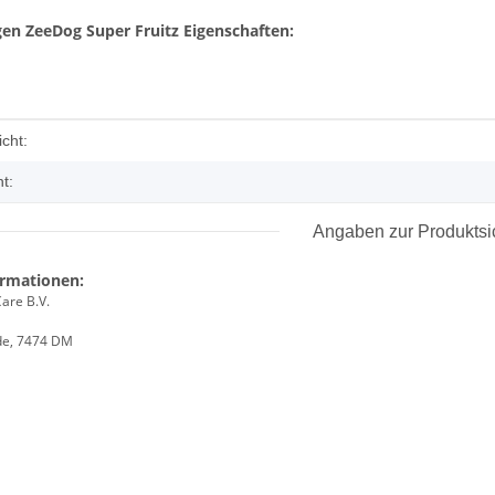
igen ZeeDog Super Fruitz Eigenschaften:
enschaft
cht:
t:
Angaben zur Produktsi
ormationen:
are B.V.
de, 7474 DM