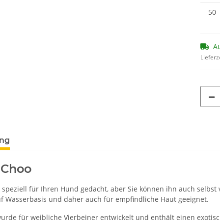
50
Au
Lieferz
terkarten anzeigen
ung
Choo
t speziell für Ihren Hund gedacht, aber Sie können ihn auch selbs
auf Wasserbasis und daher auch für empfindliche Haut geeignet.
rde für weibliche Vierbeiner entwickelt und enthält einen exotis