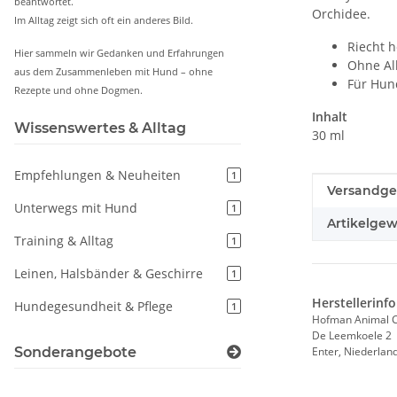
beantwortet.
Orchidee.
Im Alltag zeigt sich oft ein anderes Bild.
Riecht h
Hier sammeln wir Gedanken und Erfahrungen
Ohne Al
aus dem Zusammenleben mit Hund – ohne
Für Hun
Rezepte und ohne Dogmen.
Inhalt
Wissenswertes & Alltag
30 ml
Empfehlungen & Neuheiten
1
Produkteig
Wert
Versandge
Unterwegs mit Hund
1
Artikelgew
Training & Alltag
1
Leinen, Halsbänder & Geschirre
1
Herstellerinf
Hundegesundheit & Pflege
1
Hofman Animal C
De Leemkoele 2
Sonderangebote
Enter, Niederlan