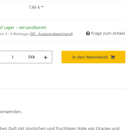
7,86 €
*
f Lager – versandbereit
Frage zum Artikel
eit:
3 - 6 Werktage
(DE - Ausland abweichend)
Stk
In den Warenkorb
t verwenden.
chen Duft mit sinnlichen und fruchtigen Note von Orange und