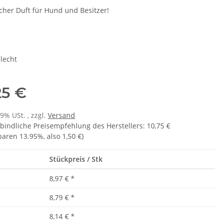
icher Duft für Hund und Besitzer!
lecht
25 €
19% USt. , zzgl.
Versand
bindliche Preisempfehlung des Herstellers
:
10,75 €
sparen
13.95%
, also
1,50 €
)
Stückpreis / Stk
8,97 €
*
8,79 €
*
8,14 €
*