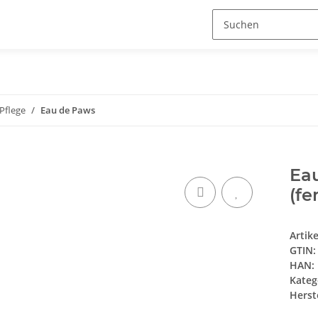
Pflege
Eau de Paws
Ea
(fe
Artik
GTIN:
HAN:
Kateg
Herste