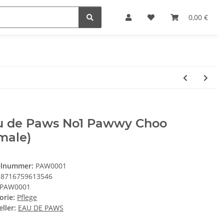
0,00 €
u de Paws No1 Pawwy Choo
male)
elnummer:
PAW0001
8716759613546
PAW0001
orie:
Pflege
ller:
EAU DE PAWS