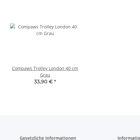
Compaws Trolley London 40 cm
Pawise Pet Trolley
Grau
33,30 €
*
33,90 €
*
Gesetzliche Informationen
Informati