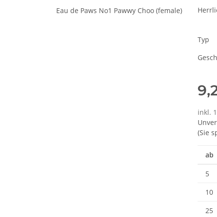
Herrl
Typ
Gesch
9,
inkl. 
Unver
(Sie 
ab
5
10
25