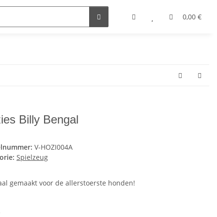
0,00 €
ies Billy Bengal
elnummer:
V-HOZI004A
orie:
Spielzeug
aal gemaakt voor de allerstoerste honden!
e