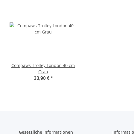
Compaws Trolley London 40 cm
Pawise Pet Trolley
Grau
33,30 €
*
33,90 €
*
Gesetzliche Informationen
Informati