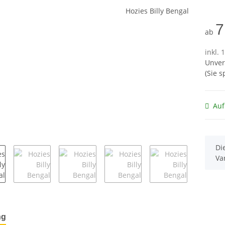
7
ab
inkl. 
Unver
(Sie 
Auf
x
Di
Va
terkarten anzeigen
ng