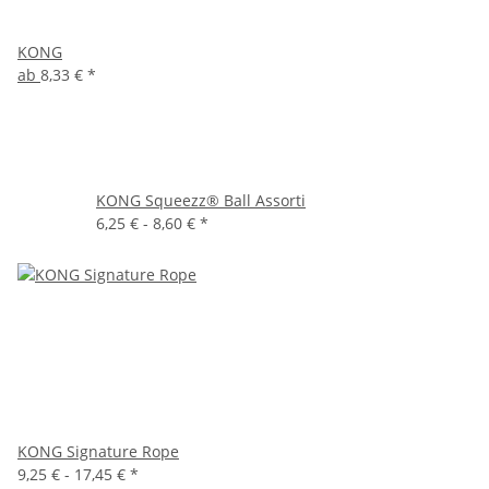
KONG
ab
8,33 €
*
KONG Squeezz® Ball Assorti
6,25 € -
8,60 €
*
KONG Signature Rope
9,25 € -
17,45 €
*