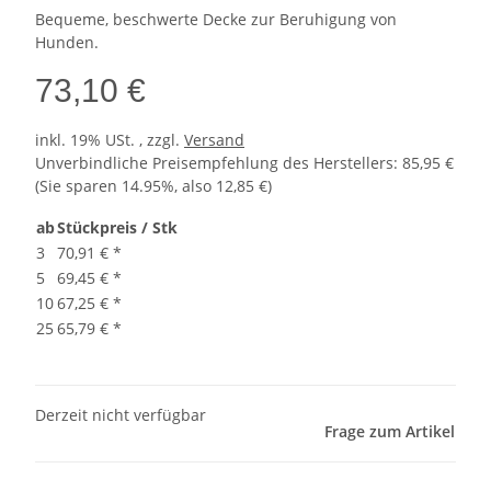
Bequeme, beschwerte Decke zur Beruhigung von
Hunden.
73,10 €
inkl. 19% USt. , zzgl.
Versand
Unverbindliche Preisempfehlung des Herstellers
:
85,95 €
(Sie sparen
14.95%
, also
12,85 €
)
ab
Stückpreis / Stk
3
70,91 €
*
5
69,45 €
*
10
67,25 €
*
25
65,79 €
*
Derzeit nicht verfügbar
Frage zum Artikel