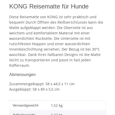
KONG Reisematte für Hunde
Diese Reisematte von KONG ist sehr praktisch und
bequem! Durch Öffnen des Reißverschlusses kann die
Matte aufgeklappt werden. Die Oberseite ist aus
weichem und komfortablem Material mit einer
wasserdichten Rückseite. Die Unterseite ist mit
rutschfesten Noppen und einer wasserdichten
Innenbeschichtung versehen. Der Bezug ist bei 30°C
waschbar. Dank ihres faltbaren Designs ist die Matte
leicht zu transportieren und passt in fast jeden
Kofferraum.
Abmessungen
Zusammengeklappt: 58 x 44,5 x 11 cm
Ausgeklappt: 58 x 89 x 5,5 cm
Produkteigenschaft
Wert
1,52 kg
Versandgewicht:
1,22
kg
Artikelgewicht: