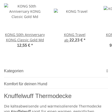
KONG 50th Anniversary
KONG Travel
KON
KONG Classic Gold Md
ab
22,23 €
*
12,55 €
*
9
Kategorien
Komfort für deinen Hund
Knuffelwuff Thermodecke
Die kälteabweisende und wärmeisolierende Thermodecke
von
Knuffelwuff
sorgt für einen warmen, gemütlichen