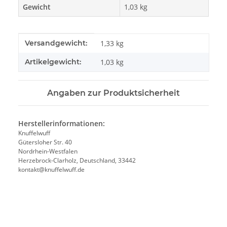
Gewicht
1,03 kg
Produkteigenschaft
Wert
Versandgewicht:
1,33 kg
Artikelgewicht:
1,03
kg
Angaben zur Produktsicherheit
Herstellerinformationen:
Knuffelwuff
Gütersloher Str. 40
Nordrhein-Westfalen
Herzebrock-Clarholz, Deutschland, 33442
kontakt@knuffelwuff.de