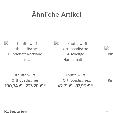
Ähnliche Artikel
Knuffelwuff
Knuffelwuff
Orthopädisches
Orthopädische
Ri
Hundebett Rockland aus
kuschelige Hundematte
100,74 € -
223,20 €
*
42,71 € -
82,95 €
*
Kunstleder
Berrith aus weichem
Kaninchen Fellimitat
Kategorien