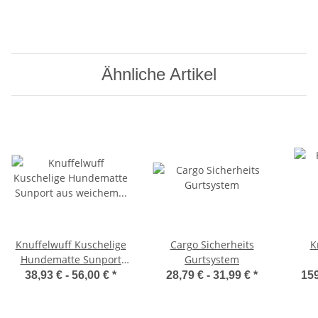
Ähnliche Artikel
Knuffelwuff Kuschelige
Cargo Sicherheits
K
Hundematte Sunport
Gurtsystem
aus weichem Kaninchen
Tran
38,93 € -
56,00 €
*
28,79 € -
31,99 €
*
159
Fellimitat
f
S