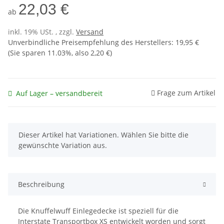
22,03 €
ab
inkl. 19% USt. , zzgl.
Versand
Unverbindliche Preisempfehlung des Herstellers
:
19,95 €
(Sie sparen
11.03%
, also
2,20 €
)
Frage zum Artikel
Auf Lager – versandbereit
x
Dieser Artikel hat Variationen. Wählen Sie bitte die
gewünschte Variation aus.
Beschreibung
Die Knuffelwuff Einlegedecke ist speziell für die
Interstate Transportbox XS entwickelt worden und sorgt