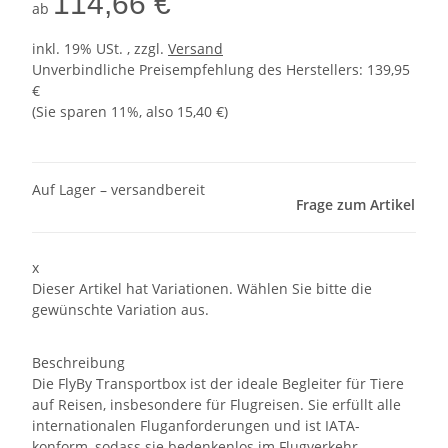
114,66 €
ab
inkl. 19% USt. , zzgl.
Versand
Unverbindliche Preisempfehlung des Herstellers
:
139,95
€
(Sie sparen
11%
, also
15,40 €
)
Auf Lager – versandbereit
Frage zum Artikel
x
Dieser Artikel hat Variationen. Wählen Sie bitte die
gewünschte Variation aus.
Beschreibung
Die FlyBy Transportbox ist der ideale Begleiter für Tiere
auf Reisen, insbesondere für Flugreisen. Sie erfüllt alle
internationalen Fluganforderungen und ist IATA-
konform, sodass sie bedenkenlos im Flugverkehr