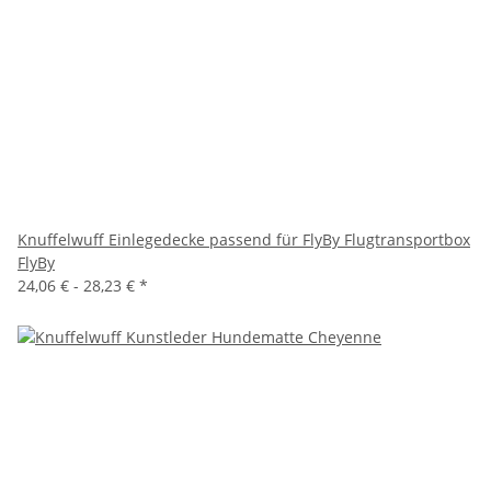
Knuffelwuff Einlegedecke passend für FlyBy Flugtransportbox
FlyBy
24,06 € -
28,23 €
*