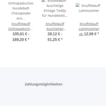
Knuffelwuff
Knuffelwuff
Knuffelwuff
Orthopädisches
kuschelige
Lammziemer
Hundebett
Einlage Teddy
ab
105,61 € -
28,12 € -
12,06 €
*
Chesapeake aus
für Hundebett
169,20 €
*
51,25 €
*
Laser
Form: Adventure
gestepptem
marmoriertem
Kunstleder
Zahlungsmöglichkeiten