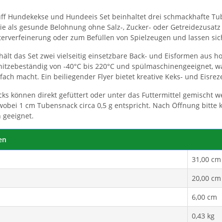
ff Hundekekse und Hundeeis Set beinhaltet drei schmackhafte Tu
ie als gesunde Belohnung ohne Salz-, Zucker- oder Getreidezusatz 
tterverfeinerung oder zum Befüllen von Spielzeugen und lassen sic
hält das Set zwei vielseitig einsetzbare Back- und Eisformen aus h
, hitzebeständig von -40°C bis 220°C und spülmaschinengeeignet, 
fach macht. Ein beiliegender Flyer bietet kreative Keks- und Eisr
ks können direkt gefüttert oder unter das Futtermittel gemischt 
obei 1 cm Tubensnack circa 0,5 g entspricht. Nach Öffnung bitte k
 geeignet.
en
31,00 cm
20,00 cm
6,00 cm
0,43 kg