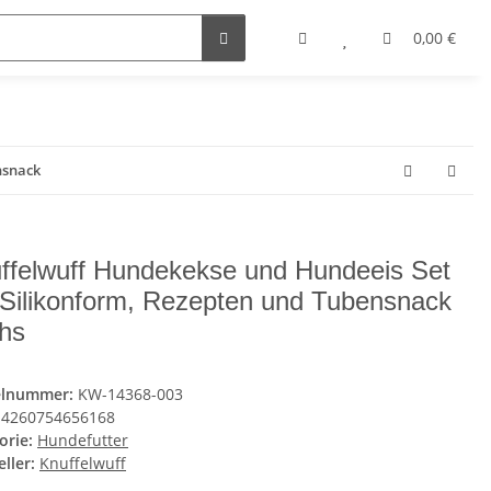
0,00 €
nsnack
ffelwuff Hundekekse und Hundeeis Set
 Silikonform, Rezepten und Tubensnack
hs
elnummer:
KW-14368-003
4260754656168
orie:
Hundefutter
ller:
Knuffelwuff