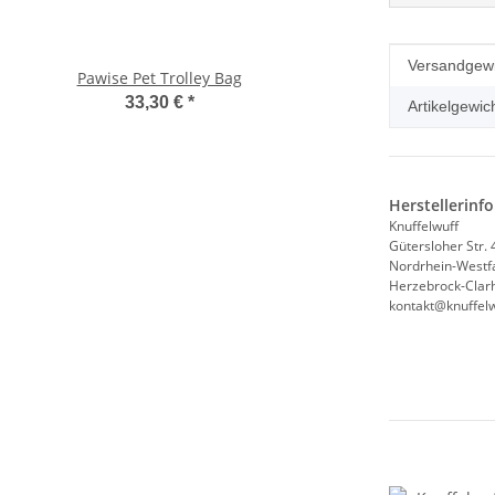
Produkteig
Wert
Versandgewi
Pawise Pet Trolley Bag
Compaws Trolley Lond
Grau
33,30 €
*
Artikelgewich
33,90 €
*
Herstellerinf
Knuffelwuff
Gütersloher Str. 
Nordrhein-Westf
Herzebrock-Clarh
kontakt@knuffelw