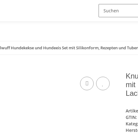
lwuff Hundekekse und Hundeeis Set mit Silikonform, Rezepten und Tube
Knu
mit
Lac
Artik
GTIN:
Kateg
Herste