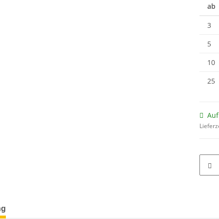
ab
3
5
10
25
Auf
Lieferz
terkarten anzeigen
ng