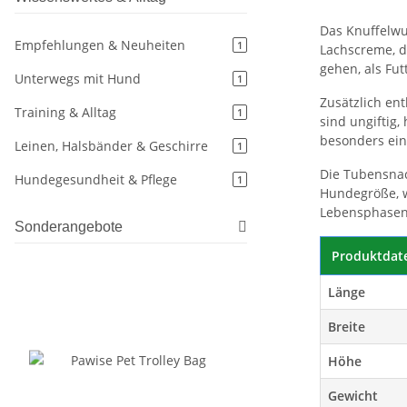
Das Knuffelwu
Empfehlungen & Neuheiten
1
Lachscreme, d
gehen, als Fu
Unterwegs mit Hund
1
Zusätzlich ent
Training & Alltag
1
sind ungiftig
besonders ein
Leinen, Halsbänder & Geschirre
1
Die Tubensnac
Hundegesundheit & Pflege
1
Hundegröße, w
Lebensphasen
Sonderangebote
Produktdat
Länge
Breite
Höhe
Gewicht