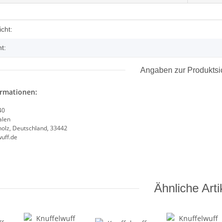
enschaft
cht:
on 40 cm
t:
Angaben zur Produktsi
ormationen:
40
alen
olz, Deutschland, 33442
uff.de
Ähnliche Arti