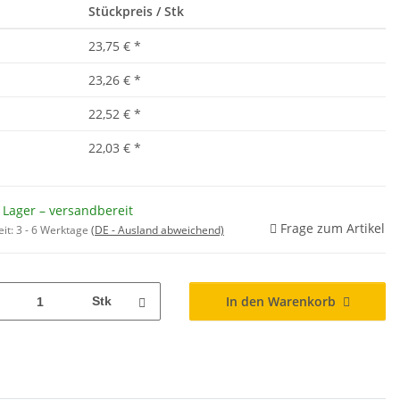
Stückpreis / Stk
23,75 €
*
23,26 €
*
22,52 €
*
22,03 €
*
 Lager – versandbereit
Frage zum Artikel
eit:
3 - 6 Werktage
(DE - Ausland abweichend)
In den Warenkorb
Stk