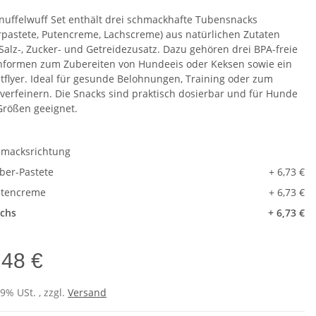
nuffelwuff Set enthält drei schmackhafte Tubensnacks
rpastete, Putencreme, Lachscreme) aus natürlichen Zutaten
Salz-, Zucker- und Getreidezusatz. Dazu gehören drei BPA-freie
onformen zum Zubereiten von Hundeeis oder Keksen sowie ein
tflyer. Ideal für gesunde Belohnungen, Training oder zum
rverfeinern. Die Snacks sind praktisch dosierbar und für Hunde
 Größen geeignet.
macksrichtung
ber-Pastete
+ 6,73 €
utencreme
+ 6,73 €
chs
+ 6,73 €
,48 €
19% USt. , zzgl.
Versand