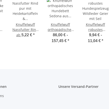
Knuffelwuff
Knuffelwuff
Knuffelwuff
ke
Nassfutter Rind
orthopädisches
robustes
it
pur mit
Hundebett
Hundespielzeug
ab
5,22 €
*
86,00 € -
9,94 € -
Heidekartoffeln
Sedona aus
Wildleder Geier
157,45 €
*
11,04 €
*
kter
& Petersilie
kuschelig
mit Seil
weichem
Breitcord
onen
Unsere Versand-Partner
uns