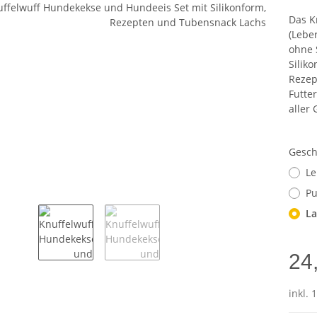
Das K
(Lebe
ohne 
Silik
Rezep
Futte
aller
Gesch
Le
P
La
24
inkl. 