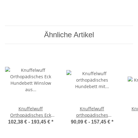
Ähnliche Artikel
Knuffelwuff
Knuffelwuff
Kn
Orthopädisches Eck
orthopädisches
Hundebett Winslow aus
Hundebett mit Fächer-
102,38 € -
193,45 €
*
90,09 € -
157,45 €
*
laser-gestepptem
Wendekissen Baltimore
Kunstleder