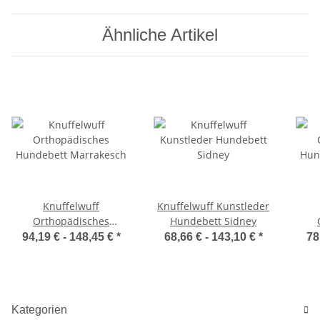
Ähnliche Artikel
Knuffelwuff
Knuffelwuff Kunstleder
Orthopädisches
Hundebett Sidney
Hundebett Marrakesch
Hu
94,19 € -
148,45 €
*
68,66 € -
143,10 €
*
78
H
Kategorien