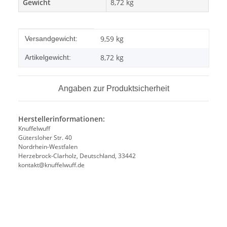
Gewicht
8,72 kg
Produkteigenschaft
Wert
9,59 kg
Versandgewicht:
8,72
kg
Artikelgewicht:
Angaben zur Produktsicherheit
Herstellerinformationen:
Knuffelwuff
Gütersloher Str. 40
Nordrhein-Westfalen
Herzebrock-Clarholz, Deutschland, 33442
kontakt@knuffelwuff.de