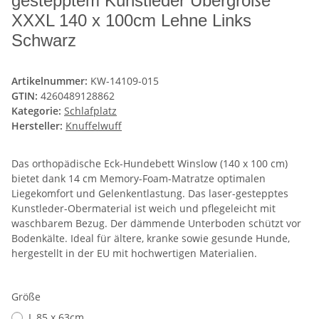
gestepptem Kunstleder Übergröße
XXXL 140 x 100cm Lehne Links
Schwarz
Artikelnummer:
KW-14109-015
GTIN:
4260489128862
Kategorie:
Schlafplatz
Hersteller:
Knuffelwuff
Das orthopädische Eck-Hundebett Winslow (140 x 100 cm)
bietet dank 14 cm Memory-Foam-Matratze optimalen
Liegekomfort und Gelenkentlastung. Das laser-gestepptes
Kunstleder-Obermaterial ist weich und pflegeleicht mit
waschbarem Bezug. Der dämmende Unterboden schützt vor
Bodenkälte. Ideal für ältere, kranke sowie gesunde Hunde,
hergestellt in der EU mit hochwertigen Materialien.
Größe
L 85 x 63cm