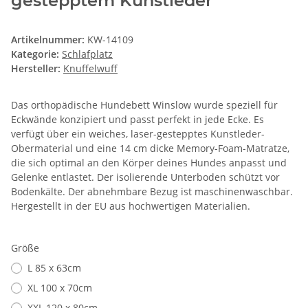
gestepptem Kunstleder
Artikelnummer:
KW-14109
Kategorie:
Schlafplatz
Hersteller:
Knuffelwuff
Das orthopädische Hundebett Winslow wurde speziell für
Eckwände konzipiert und passt perfekt in jede Ecke. Es
verfügt über ein weiches, laser-gestepptes Kunstleder-
Obermaterial und eine 14 cm dicke Memory-Foam-Matratze,
die sich optimal an den Körper deines Hundes anpasst und
Gelenke entlastet. Der isolierende Unterboden schützt vor
Bodenkälte. Der abnehmbare Bezug ist maschinenwaschbar.
Hergestellt in der EU aus hochwertigen Materialien.
Größe
L 85 x 63cm
XL 100 x 70cm
XXL 120 x 80cm