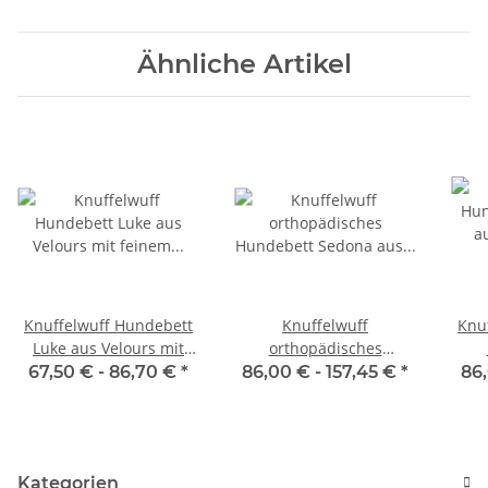
Ähnliche Artikel
Knuffelwuff Hundebett
Knuffelwuff
Knu
Luke aus Velours mit
orthopädisches
feinem
Hundebett Sedona aus
67,50 € -
86,70 €
*
86,00 € -
157,45 €
*
86
Handwebcharakter
kuschelig weichem
Breitcord
Kategorien