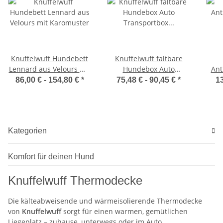
Knuffelwuff Hundebett
Knuffelwuff faltbare
Lennard aus Velours mit
Hundebox Auto
Ant
Karomuster
Transportbox Alverstone
86,00 € -
154,80 €
*
75,48 € -
90,45 €
*
13
mit Aluminiumgestell
für den Kofferraum
Kategorien
Komfort für deinen Hund
Knuffelwuff Thermodecke
Die kälteabweisende und wärmeisolierende Thermodecke
von
Knuffelwuff
sorgt für einen warmen, gemütlichen
Liegeplatz – zuhause, unterwegs oder im Auto.