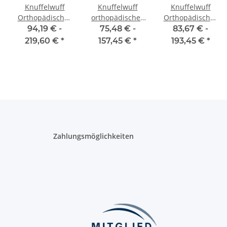
Knuffelwuff
Knuffelwuff
Knuffelwuff
Orthopädisches
orthopädisches
Orthopädisches
Hundebett aus
Hundebett
Wasserabweisend
94,19 € -
75,48 € -
83,67 € -
Laser
Oliver aus
Hundebett Leon
219,60 €
*
157,45 €
*
193,45 €
*
gestepptem
pflegeleichtem
aus Velours mit
Kunstleder
Easy Clean Stoff
Handwebcharakter
Hampstead
in
Wildlederoptik
Zahlungsmöglichkeiten