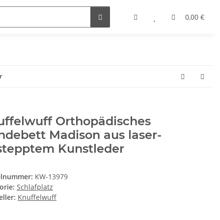
0,00 €
r
uffelwuff Orthopädisches
debett Madison aus laser-
stepptem Kunstleder
elnummer:
KW-13979
orie:
Schlafplatz
ller:
Knuffelwuff