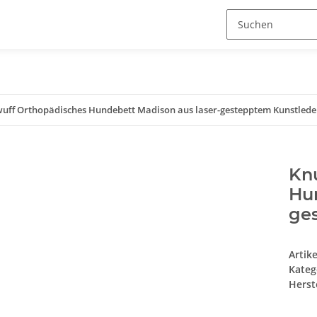
wuff Orthopädisches Hundebett Madison aus laser-gestepptem Kunstlede
Kn
Hun
ge
Artik
Kateg
Herste