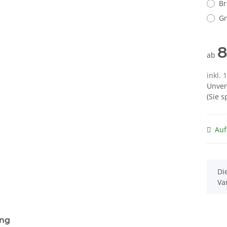
B
G
8
ab
inkl. 
Unver
(Sie 
Auf
x
Di
Va
terkarten anzeigen
ung