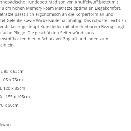
rthopädische Hundebett Madison von Knuffelwuff bietet mit
r 8 cm hohen Memory Foam Matratze optimalen Liegekomfort.
atratze passt sich ergonomisch an die Körperform an und
stet Gelenke sowie Wirbelsäule nachhaltig. Das robuste, leicht zu
gende laser-gesteppt Kunstleder mit abnehmbarem Bezug sorgt
infache Pflege. Die geschützten Seitenwände aus
mstoffflocken bieten Schutz vor Zugluft und laden zum
eln ein.
e
L 85 x 63cm
 105 x 75cm
L 120 x 85cm
XL 155 x 105cm
70 x 50cm
e
hwarz