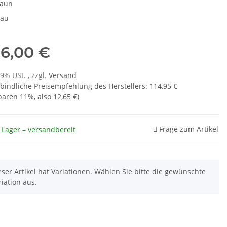
raun
rau
6,00 €
19% USt. , zzgl.
Versand
bindliche Preisempfehlung des Herstellers
:
114,95 €
sparen
11%
, also
12,65 €
)
Frage zum Artikel
 Lager – versandbereit
eser Artikel hat Variationen. Wählen Sie bitte die gewünschte
riation aus.