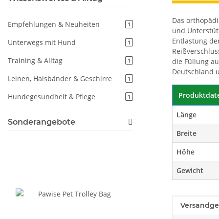
Das orthopädi
Empfehlungen & Neuheiten
1
und Unterstüt
Entlastung der
Unterwegs mit Hund
1
Reißverschlus
Training & Alltag
die Füllung a
1
Deutschland u
Leinen, Halsbänder & Geschirre
1
Produktdat
Hundegesundheit & Pflege
1
Länge
Sonderangebote
Breite
Höhe
Gewicht
Produkteig
Wert
Versandge