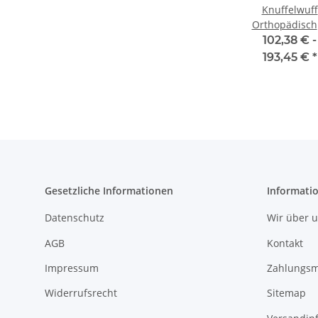
Knuffelwuff
Orthopädisch
Eck Hundebe
102,38 € -
Winslow au
193,45 €
*
laser-
gestepptem
Kunstleder
Gesetzliche Informationen
Informati
Datenschutz
Wir über 
AGB
Kontakt
Impressum
Zahlungsm
Widerrufsrecht
Sitemap