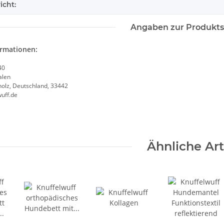
icht:
Angaben zur Produkts
on 40 cm
ormationen:
40
alen
olz, Deutschland, 33442
uff.de
Ähnliche Art