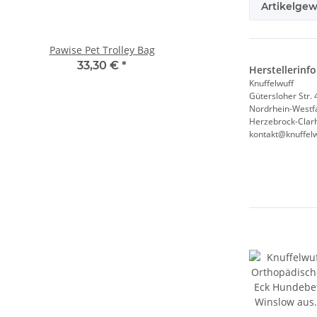
Artikelgew
Pawise Pet Trolley Bag
Compaws Trolley Lond
Grau
33,30 €
*
Herstellerinf
33,90 €
*
Knuffelwuff
Gütersloher Str. 
Nordrhein-Westf
Herzebrock-Clarh
kontakt@knuffelw