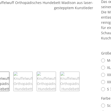
Das o
seine
Die M
entla
reini
für e
Schau
Kusch
Größ
M-
XL
XX
XX
S 
Farb
Sc