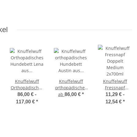
kel
Knuffelwuff
Knuffelwuff
Knuffelwuff
Orthopädisches
orthopädisches
Fressnapf
Hundebett Lena
Hundebett
Doppelt
ab
86,00 € -
86,00 €
*
11,29 € -
aus Velours und
Austin aus
Medium
117,00 €
*
12,54 €
*
Kunstleder mit
Kunstleder
2x700ml
hohem
Schaumstoffrand