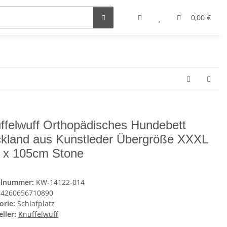
0,00 €
ffelwuff Orthopädisches Hundebett
kland aus Kunstleder Übergröße XXXL
 x 105cm Stone
elnummer:
KW-14122-014
4260656710890
orie:
Schlafplatz
ller:
Knuffelwuff