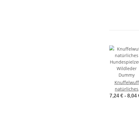
Knuffelwuff
natürliches
Hundespielze
7,24 € -
8,04
Wildleder
Dummy