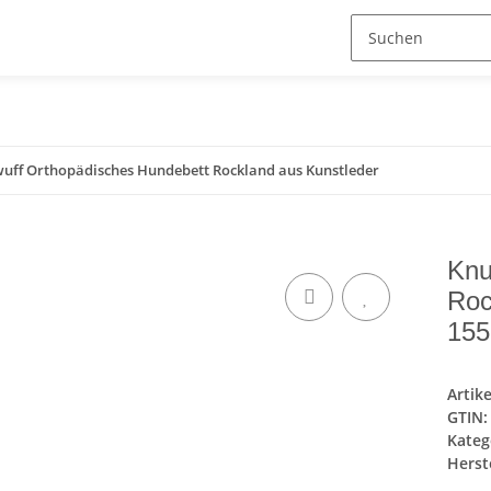
wuff Orthopädisches Hundebett Rockland aus Kunstleder
Knu
Roc
155
Artik
GTIN:
Kateg
Herste