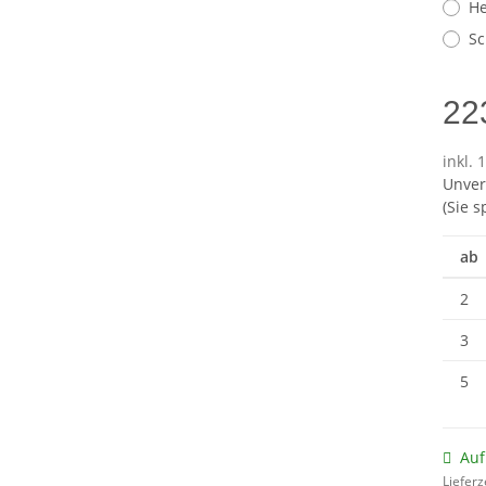
He
Sc
22
inkl. 
Unver
(Sie 
ab
2
3
5
Auf
Lieferz