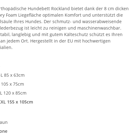
rthopädische Hundebett Rockland bietet dank der 8 cm dicken
y Foam Liegefläche optimalen Komfort und unterstützt die
lsäule Ihres Hundes. Der schmutz- und wasserabweisende
lederbezug ist leicht zu reinigen und maschinenwaschbar.
tabil, langlebig und mit gutem Kälteschutz schützt es Ihren
an jedem Ort. Hergestellt in der EU mit hochwertigen
ialien.
e
L 85 x 63cm
 105 x 75cm
L 120 x 85cm
XL 155 x 105cm
e
raun
one