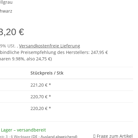
llgrau
hwarz
3,20 €
19% USt. ,
Versandkostenfreie Lieferung
bindliche Preisempfehlung des Herstellers
:
247,95 €
sparen
9.98%
, also
24,75 €
)
Stückpreis / Stk
221,20 €
*
220,70 €
*
220,20 €
*
 Lager – versandbereit
Frage zum Artikel
eit:
3 - 6 Werktage
(DE - Ausland abweichend)