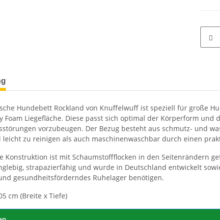
terkarten anzeigen
ng
sche Hundebett Rockland von Knuffelwuff ist speziell für große H
Foam Liegefläche. Diese passt sich optimal der Körperform und 
sstörungen vorzubeugen. Der Bezug besteht aus schmutz- und wa
l leicht zu reinigen als auch maschinenwaschbar durch einen prak
le Konstruktion ist mit Schaumstoffflocken in den Seitenrändern g
anglebig, strapazierfähig und wurde in Deutschland entwickelt sowie 
und gesundheitsförderndes Ruhelager benötigen.
5 cm (Breite x Tiefe)
en