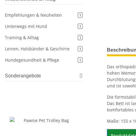
Empfehlungen & Neuheiten
1
Unterwegs mit Hund
1
Training & Alltag
1
weitere Regis
Leinen, Halsbänder & Geschirre
1
Beschreibu
Hundegesundheit & Pflege
1
Das orthopädi
hohen Memory 
Sonderangebote
Durchblutung
und ist sowoh
Die formstabi
Das Bett ist l
komfortables 
Maße: 155 x 10
Produktdat