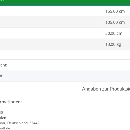
155,00 cm
on 40 cm
105,00 cm
30,00 cm
13,00 kg
enschaft
cht:
t:
Angaben zur Produktsi
ormationen:
40
alen
olz, Deutschland, 33442
uff.de