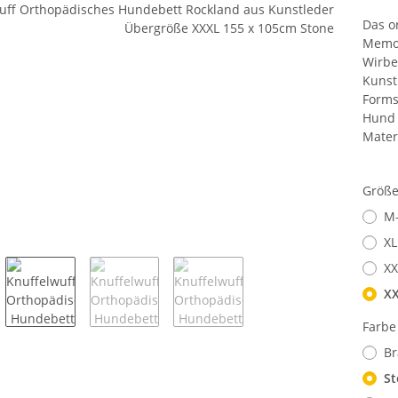
Das o
Memor
Wirbe
Kunst
Forms
Hund 
Mater
Größ
M-
XL
XX
XX
Farb
B
St