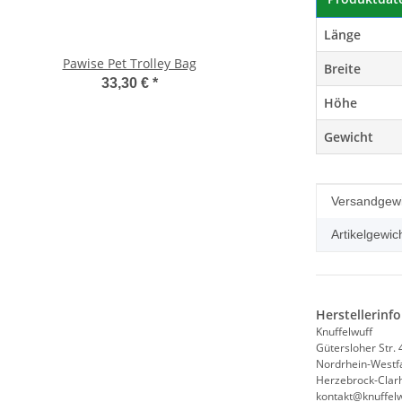
Länge
Pawise Pet Trolley Bag
Compaws Trolley Lond
Breite
Grau
33,30 €
*
33,90 €
*
Höhe
Gewicht
Produkteig
Wert
Versandgewi
Artikelgewich
Herstellerinf
Knuffelwuff
Gütersloher Str. 
Nordrhein-Westf
Herzebrock-Clarh
kontakt@knuffelw