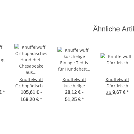
Ähnliche Arti
Knuffelwuff
Knuffelwuff
Knuffelwuff
Orthopädisches
kuschelige
Dörrfleisch
ug
Hundebett
Einlage Teddy
ab
 €
*
105,61 € -
28,12 € -
9,67 €
*
Chesapeake aus
für Hundebett
169,20 €
*
51,25 €
*
Laser
Form: Adventure
gestepptem
marmoriertem
Kunstleder