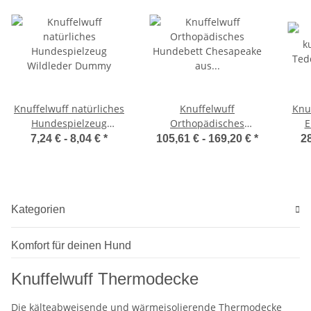
Knuffelwuff natürliches
Knuffelwuff
Knu
Hundespielzeug
Orthopädisches
E
Wildleder Dummy
Hundebett Chesapeake
7,24 € -
8,04 €
*
105,61 € -
169,20 €
*
28
aus Laser gestepptem
marmoriertem
Kunstleder
Kategorien
Komfort für deinen Hund
Knuffelwuff Thermodecke
Die kälteabweisende und wärmeisolierende Thermodecke