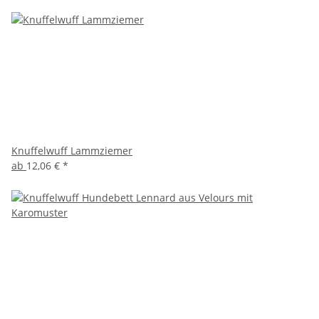
Knuffelwuff Lammziemer
ab
12,06 €
*