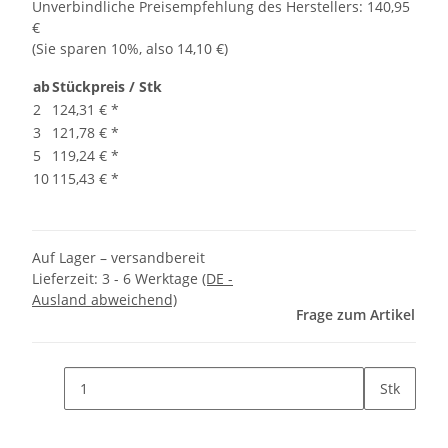
Unverbindliche Preisempfehlung des Herstellers
:
140,95
€
(Sie sparen
10%
, also
14,10 €
)
ab
Stückpreis / Stk
2
124,31 €
*
3
121,78 €
*
5
119,24 €
*
10
115,43 €
*
Auf Lager – versandbereit
Lieferzeit:
3 - 6 Werktage
(DE -
Ausland abweichend)
Frage zum Artikel
Stk