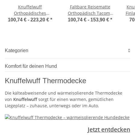
Knuffelwuff
Faltbare Reisematte
Knu
Orthopädisches
Orthopädisch Tacoma
Finl
Hundebett Rockland aus
aus Velours mit
100,74 € -
223,20 €
*
100,74 € -
153,90 €
*
70
Kunstleder
Handwebcharakter
Kategorien
Komfort für deinen Hund
Knuffelwuff Thermodecke
Die kälteabweisende und wärmeisolierende Thermodecke
von
Knuffelwuff
sorgt für einen warmen, gemütlichen
Liegeplatz – zuhause, unterwegs oder im Auto.
Jetzt entdecken