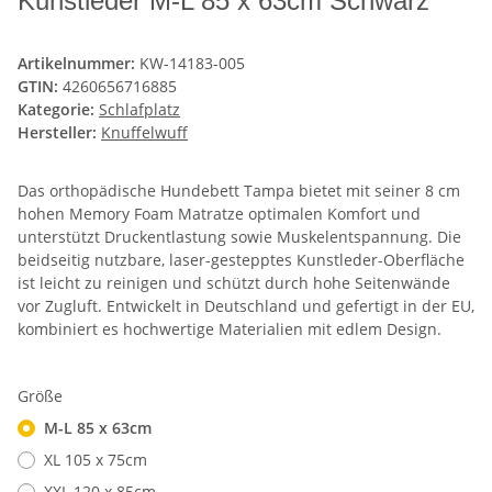
Kunstleder M-L 85 x 63cm Schwarz
Artikelnummer:
KW-14183-005
GTIN:
4260656716885
Kategorie:
Schlafplatz
Hersteller:
Knuffelwuff
Das orthopädische Hundebett Tampa bietet mit seiner 8 cm
hohen Memory Foam Matratze optimalen Komfort und
unterstützt Druckentlastung sowie Muskelentspannung. Die
beidseitig nutzbare, laser-gestepptes Kunstleder-Oberfläche
ist leicht zu reinigen und schützt durch hohe Seitenwände
vor Zugluft. Entwickelt in Deutschland und gefertigt in der EU,
kombiniert es hochwertige Materialien mit edlem Design.
Größe
M-L 85 x 63cm
XL 105 x 75cm
XXL 120 x 85cm