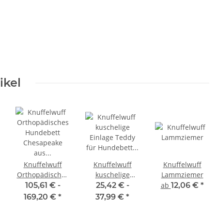
ikel
Knuffelwuff
Knuffelwuff
Knuffelwuff
Orthopädisches
kuschelige
Lammziemer
Hundebett
Einlage Teddy
105,61 € -
25,42 € -
ab
12,06 €
*
Chesapeake aus
für Hundebett
169,20 €
*
37,99 €
*
Laser
Form:
gestepptem
Globetrotter