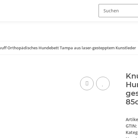
wuff Orthopädisches Hundebett Tampa aus laser-gestepptem Kunstleder
Kn
Hu
ge
85
Artik
GTIN:
Kateg