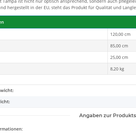
 Tampa ist nicht nur optisch ansprechend, sondern auch pflegeleic
d hergestellt in der EU, steht das Produkt für Qualität und Langle
on 40 cm
en
120,00 cm
85,00 cm
25,00 cm
8,20 kg
enschaft
wicht:
icht:
Angaben zur Produkts
ormationen: