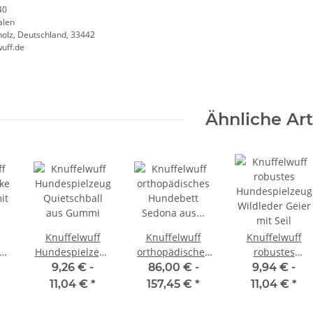
40
alen
olz, Deutschland, 33442
uff.de
Ähnliche Art
Knuffelwuff
Knuffelwuff
Knuffelwuff
ke
Hundespielzeug
orthopädisches
robustes
it
Quietschball
Hundebett
Hundespielzeug
9,26 € -
86,00 € -
9,94 € -
aus Gummi
Sedona aus
Wildleder Geier
11,04 €
*
157,45 €
*
11,04 €
*
kter
kuschelig
mit Seil
weichem