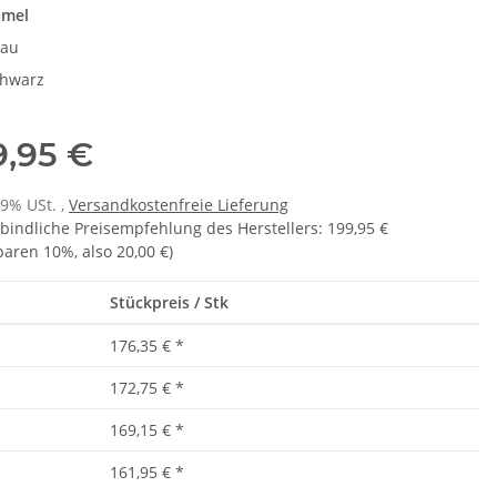
amel
rau
hwarz
9,95 €
19% USt. ,
Versandkostenfreie Lieferung
bindliche Preisempfehlung des Herstellers
:
199,95 €
sparen
10%
, also
20,00 €
)
Stückpreis / Stk
176,35 €
*
172,75 €
*
169,15 €
*
161,95 €
*