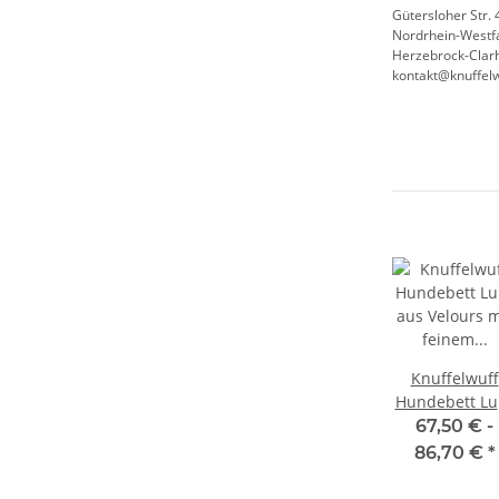
Gütersloher Str. 
Nordrhein-Westf
Herzebrock-Clarh
kontakt@knuffelw
Knuffelwuff
Hundebett Lu
aus Velours m
67,50 € -
feinem
86,70 €
*
Handwebchara