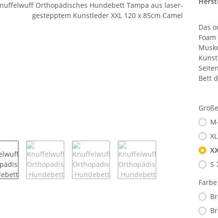
Herste
Das o
Foam 
Muske
Kunst
Seite
Bett 
Größ
M-
XL
XX
S 
Farb
B
Br