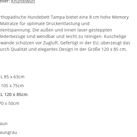
ller:
Knuffelwuff
rthopädische Hundebett Tampa bietet eine 8 cm hohe Memory
Matratze für optimale Druckentlastung und
lentspannung. Die außen und innen laser-gesteppten
lederbezüge sind wendbar und leicht zu reinigen. Kuschelige
nwände schützen vor Zugluft. Gefertigt in der EU, überzeugt das
durch Qualität und elegantes Design in der Größe 120 x 85 cm.
e
L 85 x 63cm
 105 x 75cm
L 120 x 85cm
70 x 50cm
e
raun
aungrau