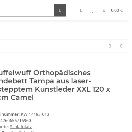
0,00 €
uffelwuff Orthopädisches
ndebett Tampa aus laser-
stepptem Kunstleder XXL 120 x
cm Camel
elnummer:
KW-14183-013
4260656716960
orie:
Schlafplatz