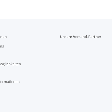
Breitcord
onen
Unsere Versand-Partner
uns
öglichkeiten
formationen