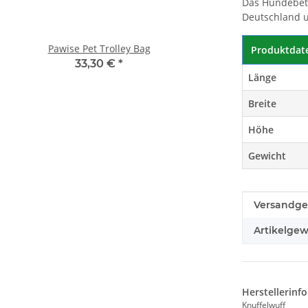
Das Hundebett
Deutschland un
Pawise Pet Trolley Bag
Compaws Trolley Lond
Produktdat
Grau
33,30 €
*
Länge
33,90 €
*
Breite
Höhe
Gewicht
Produkteig
Wert
Versandge
Artikelgew
Herstellerinf
Knuffelwuff