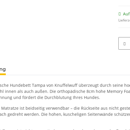
Auf
Lieferz
terkarten anzeigen
ung
sche Hundebett Tampa von Knuffelwuff überzeugt durch seine hoc
ohl innen als auch außen. Die orthopädische 8cm hohe Memory Foam
nung und fördert die Durchblutung Ihres Hundes.
 Matratze ist beidseitig verwendbar – die Rückseite aus nicht ges
ach gedreht werden. Die hohen, kuscheligen Seitenwände schützen 