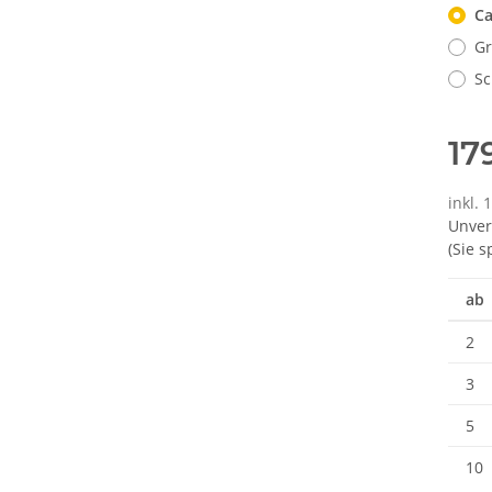
C
G
Sc
17
inkl. 
Unver
(Sie 
ab
2
3
5
10