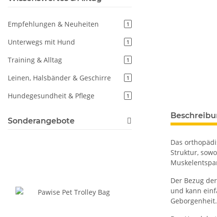
Empfehlungen & Neuheiten
1
Unterwegs mit Hund
1
Training & Alltag
1
Leinen, Halsbänder & Geschirre
1
Hundegesundheit & Pflege
1
weitere Regis
Beschreib
Sonderangebote
Das orthopädi
Struktur, sow
Muskelentspan
Der Bezug der
und kann einf
Geborgenheit.