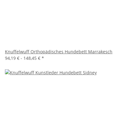
Knuffelwuff Orthopädisches Hundebett Marrakesch
94,19 € -
148,45 €
*