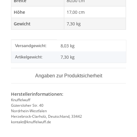
Breite
80,00 cm
Höhe
17,00 cm
Gewicht
7,30 kg
Produkteigenschaft
Wert
8,03 kg
Versandgewicht:
7,30
kg
Artikelgewicht:
Angaben zur Produktsicherheit
Herstellerinformationen:
Knuffelwuff
Gütersloher Str. 40
Nordrhein-Westfalen
Herzebrock-Clarholz, Deutschland, 33442
kontakt@knuffelwuff.de