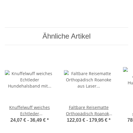
Ähnliche Artikel
Knuffelwuff weiches
Faltbare Reisematte
Echtleder
Orthopädisch Roanoke
Hundehalsband mit
aus Laser gestepptem
Hund
24,07 € -
36,49 €
*
122,03 € -
179,95 €
*
78
Schnallenschutz Detroit
Kunstleder
H