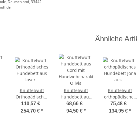
olz, Deutschland, 33442
uff.de
Ähnliche Arti
Knuffelwuff
Knuffelwuff
Knuffelwuff
Orthopädisches
Hundebett aus
orthopädisches
Hundebett aus
Cord mit
Hundebett Jona
110,57 € -
68,66 € -
75,48 € -
Laser
Handwebcharakter
aus weichem
254,70 €
*
94,50 €
*
134,95 €
*
gestepptem
Olivia
wärmendem
Kunstleder
Samt
Montego