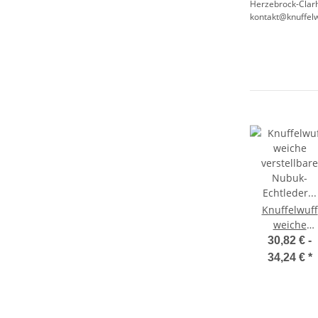
Herzebrock-Clarh
kontakt@knuffelw
Knuffelwuff
weiche
verstellbare
30,82 € -
Nubuk-
34,24 €
*
Echtleder
Hundeleine
Orlando