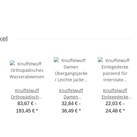
kel
Knuffelwuff
Knuffelwuff
Knuffelwuff
Orthopädisches
Damen
Einlegedecke
Wasserabweisendes
Übergangsjacke
passend für
83,67 € -
32,84 € -
22,03 € -
Hundebett Leon
/ Leichte Jacke
Interstate
193,45 €
*
36,49 €
*
24,48 €
*
aus Velours mit
Brooklyn
Transportbox
Handwebcharakter
Interstate