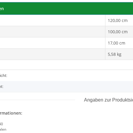
en
120,00 cm
 Bag
100,00 cm
17,00 cm
5,58 kg
enschaft
cht:
t:
Angaben zur Produktsi
ormationen:
40
alen