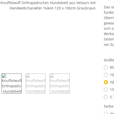
Das o
funkt
Oberm
gewas
sich 
Wirbe
Seite
vor Z
Größ
85
10
12
15
S 
Farb
An