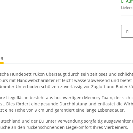
Auf
Lieferz
terkarten anzeigen
ng
sche Hundebett Yukon überzeugt durch sein zeitloses und schlicht
ours mit Handwebcharakter ist leicht wasserabweisend und bietet
ämmter Unterboden schützen zuverlässig vor Zugluft und Bodenkäl
e Liegefläche besteht aus hochwertigem Memory Foam, der sich 
t. Dies fördert eine gesunde Durchblutung und entlastet die Wirb
tzt eine Höhe von 9 cm und garantiert eine lange Lebensdauer.
Deutschland und der EU unter Verwendung sorgfältig ausgewählter 
üche an den rückenschonenden Liegekomfort Ihres Vierbeiners.