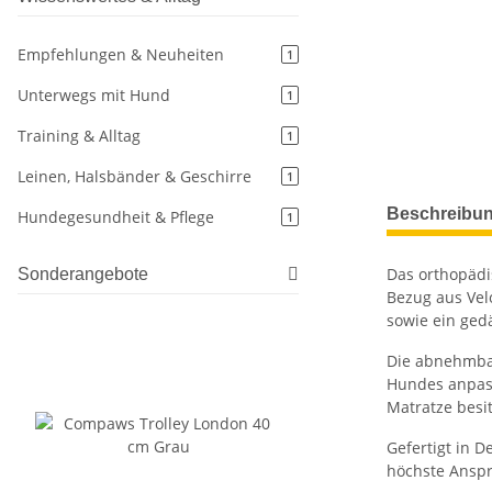
Empfehlungen & Neuheiten
1
Unterwegs mit Hund
1
Training & Alltag
1
Leinen, Halsbänder & Geschirre
1
weitere Regis
Beschreibu
Hundegesundheit & Pflege
1
Das orthopädi
Sonderangebote
Bezug aus Vel
sowie ein ged
Die abnehmbar
Hundes anpass
Matratze besi
Gefertigt in 
höchste Anspr