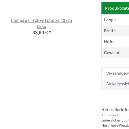
Produktdat
Länge
Compaws Trolley London 40 cm
Pawise Pet Trolley
Grau
33,30 €
*
Breite
33,90 €
*
Höhe
Gewicht
Produkteig
Wert
Versandgewi
Artikelgewich
Herstellerinf
Knuffelwuff
Gütersloher Str. 
Nordrhein-Westf