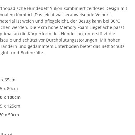
rthopädische Hundebett Yukon kombiniert zeitloses Design mit
ionalem Komfort. Das leicht wasserabweisende Velours-
aterial ist weich und pflegeleicht, der Bezug kann bei 30°C
chen werden. Die 9 cm hohe Memory Foam Liegefläche passt
optimal an die Körperform des Hundes an, unterstützt die
lsäule und schützt vor Durchblutungsstörungen. Mit hohen
nrändern und gedämmtem Unterboden bietet das Bett Schutz
ugluft und Bodenkälte.
e
 x 65cm
5 x 80cm
0 x 100cm
5 x 125cm
70 x 50cm
e
thrazit