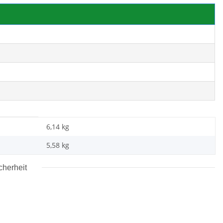
6,14 kg
5,58
kg
cherheit