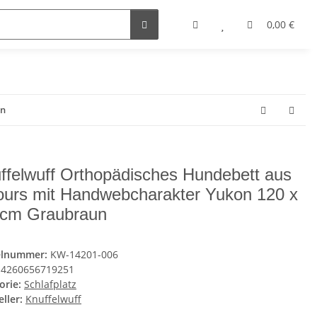
0,00 €
on
ffelwuff Orthopädisches Hundebett aus
ours mit Handwebcharakter Yukon 120 x
cm Graubraun
elnummer:
KW-14201-006
4260656719251
orie:
Schlafplatz
ller:
Knuffelwuff