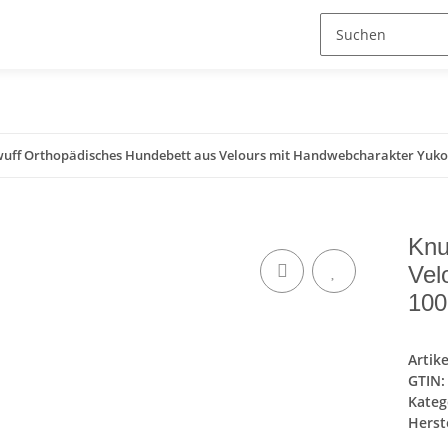
wuff Orthopädisches Hundebett aus Velours mit Handwebcharakter Yuk
Knu
Vel
100
Artik
GTIN:
Kateg
Herste