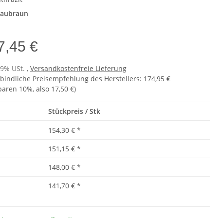
raubraun
7,45 €
19% USt. ,
Versandkostenfreie Lieferung
bindliche Preisempfehlung des Herstellers
:
174,95 €
sparen
10%
, also
17,50 €
)
Stückpreis / Stk
154,30 €
*
151,15 €
*
148,00 €
*
141,70 €
*