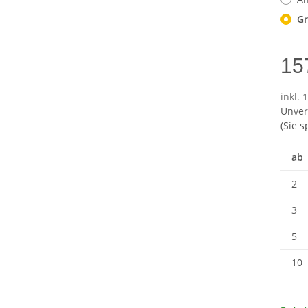
G
15
inkl. 
Unver
(Sie 
ab
2
3
5
10