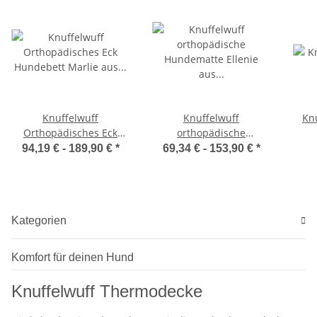
Knuffelwuff
Knuffelwuff
Kn
Orthopädisches Eck
orthopädische
Hundebett Marlie aus
Hundematte Ellenie aus
94,19 € -
189,90 €
*
69,34 € -
153,90 €
*
Velours mit
Teddymaterial und
Handwebcharakter
Velours
Kategorien
Komfort für deinen Hund
Knuffelwuff Thermodecke