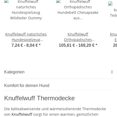
Knuffelwuff natürliches
Knuffelwuff
Knu
Hundespielzeug
Orthopädisches
E
Wildleder Dummy
Hundebett Chesapeake
7,24 € -
8,04 €
*
105,61 € -
169,20 €
*
28
aus Laser gestepptem
marmoriertem
Kunstleder
Kategorien
Komfort für deinen Hund
Knuffelwuff Thermodecke
Die kälteabweisende und wärmeisolierende Thermodecke
von
Knuffelwuff
sorgt für einen warmen, gemütlichen