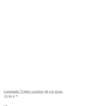
Compaws Trolley London 40 cm Grau
33,90 €
*