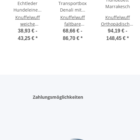
Knuffelwuff
Knuffelwuff
Knuffelwuff
de
weiche
faltbare
Orthopädisches
verstellbare
Hundebox
Hundebett
38,93 € -
68,66 € -
94,19 € -
Echtleder
Transportbox
Marrakesch
43,25 €
*
86,70 €
*
148,45 €
*
Hundeleine
Denali mit
Glendale
Aluminiumgestell
Zahlungsmöglichkeiten