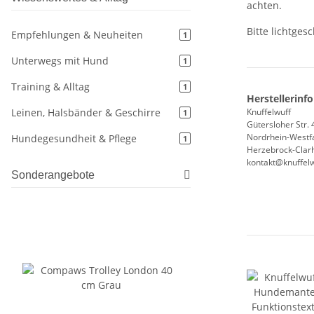
achten.
Bitte lichtge
Empfehlungen & Neuheiten
1
Unterwegs mit Hund
1
Training & Alltag
1
Herstellerinf
Leinen, Halsbänder & Geschirre
Knuffelwuff
1
Gütersloher Str. 
Nordrhein-Westf
Hundegesundheit & Pflege
1
Herzebrock-Clarh
kontakt@knuffelw
Sonderangebote