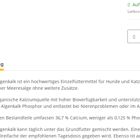
Auf
Lieferz
terkarten anzeigen
ng
lgenkalk ist ein hochwertiges Einzelfuttermittel für Hunde und 
ner Meeresalge ohne weitere Zusätze.
organische Kalziumquelle mit hoher Bioverfügbarkeit und unterstütz
Algenkalk Phosphor und entlastet bei Nierenproblemen oder im Al
hen Bestandteile umfassen 36,7 % Calcium, weniger als 0,125 % Ph
lgenkalk kann täglich unter das Grundfutter gemischt werden. Eine
Dreifache der empfohlenen Tagesdosis gegeben wird. Ebenso ist a