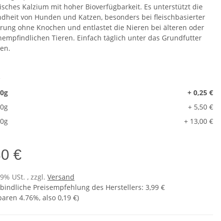
isches Kalzium mit hoher Bioverfügbarkeit. Es unterstützt die
dheit von Hunden und Katzen, besonders bei fleischbasierter
rung ohne Knochen und entlastet die Nieren bei älteren oder
nempfindlichen Tieren. Einfach täglich unter das Grundfutter
en.
e
0g
+ 0,25 €
0g
+ 5,50 €
0g
+ 13,00 €
80 €
19% USt. , zzgl.
Versand
bindliche Preisempfehlung des Herstellers
:
3,99 €
sparen
4.76%
, also
0,19 €
)