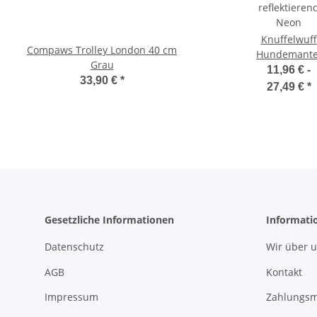
Knuffelwuff
Compaws Trolley London 40 cm
Pawise Pet Trolley
Hundemante
Grau
33,30 €
*
Funktionstext
11,96 € -
33,90 €
*
reflektieren
27,49 €
*
Neon
Gesetzliche Informationen
Informati
Datenschutz
Wir über 
AGB
Kontakt
Impressum
Zahlungsm