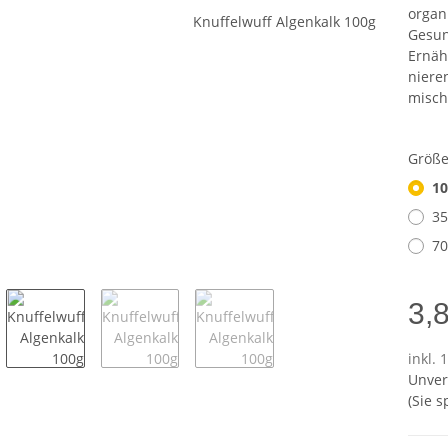
organ
Gesun
Ernäh
niere
misch
Größ
10
35
70
3,
inkl. 
Unver
(Sie 