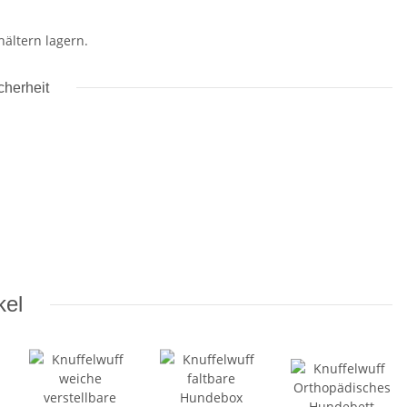
hältern lagern.
cherheit
kel