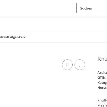
elwuff Algenkalk
Knu
Arti
GTIN:
Kateg
Herste
Knuff
Meere