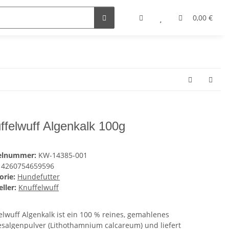
0,00 €
ffelwuff Algenkalk 100g
kelnummer:
KW-14385-001
4260754659596
orie:
Hundefutter
ller:
Knuffelwuff
elwuff Algenkalk ist ein 100 % reines, gemahlenes
salgenpulver (Lithothamnium calcareum) und liefert