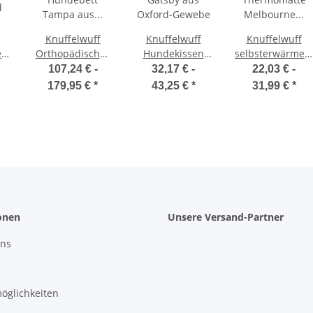
Knuffelwuff
Knuffelwuff
Knuffelwuff
 Bag
l
Orthopädisches
Hundekissen
selbsterwärmen
il
Hundebett
Gatsby aus
Thermomatte
107,24 € -
32,17 € -
22,03 € -
d
Tampa aus
Oxford-Gewebe
Melbourne aus
179,95 €
*
43,25 €
*
31,99 €
*
laser-
kuscheligen
gestepptem
Lammfellimitat
Kunstleder
Grau
onen
Unsere Versand-Partner
uns
öglichkeiten