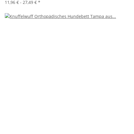
11,96 € -
27,49 €
*