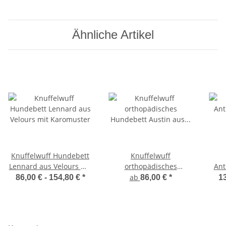
Ähnliche Artikel
Knuffelwuff Hundebett
Knuffelwuff
Lennard aus Velours mit
orthopädisches
Ant
Karomuster
Hundebett Austin aus
ab
86,00 € -
154,80 €
*
86,00 €
*
13
Kunstleder