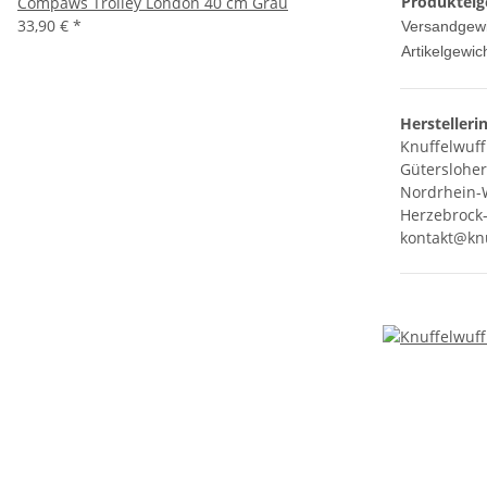
Produkteig
Compaws Trolley London 40 cm Grau
33,90 €
*
Versandgewi
Artikelgewich
Herstelleri
Knuffelwuff
Gütersloher
Nordrhein-
Herzebrock-
kontakt@knu