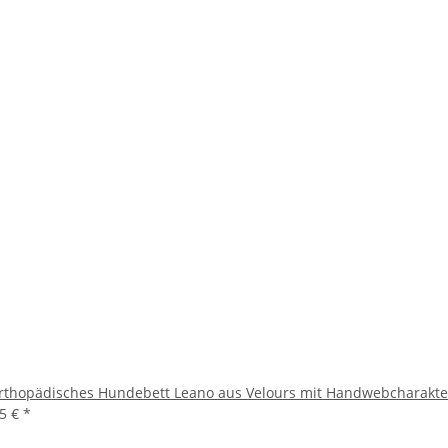
rthopädisches Hundebett Leano aus Velours mit Handwebcharakte
95 €
*