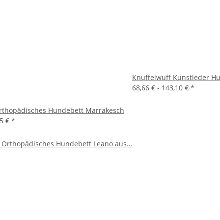
Knuffelwuff Kunstleder H
68,66 € -
143,10 €
*
Orthopädisches Hundebett Marrakesch
45 €
*