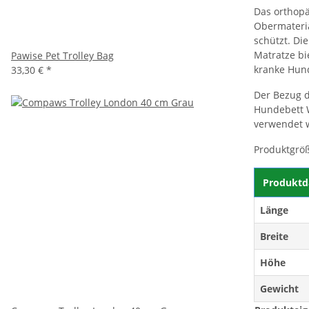
Das orthopä
Obermateria
schützt. Di
Matratze bi
Pawise Pet Trolley Bag
kranke Hund
33,30 €
*
Der Bezug 
Hundebett W
verwendet 
Produktgröß
Produktd
Länge
Breite
Höhe
Gewicht