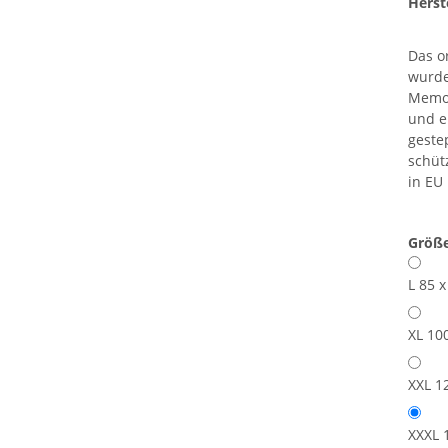
Herste
Das o
wurde
Memor
und e
geste
schüt
in EU
Größ
L 85 
XL 10
XXL 1
XXXL 