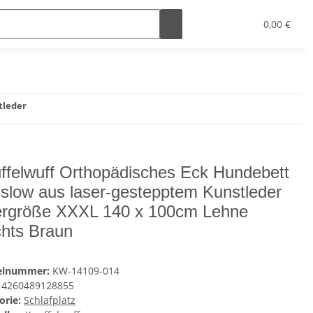
0,00 €
tleder
ffelwuff Orthopädisches Eck Hundebett
slow aus laser-gestepptem Kunstleder
rgröße XXXL 140 x 100cm Lehne
hts Braun
kelnummer:
KW-14109-014
4260489128855
orie:
Schlafplatz