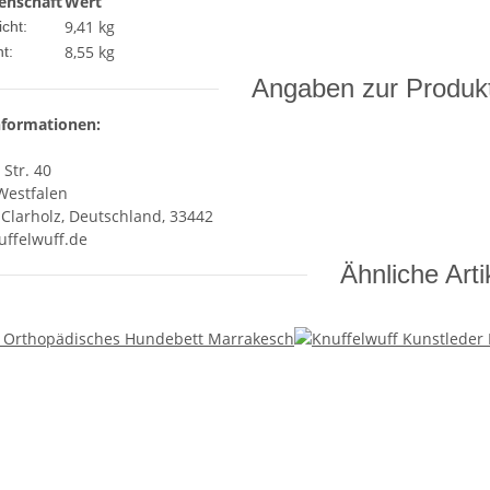
enschaft
Wert
9,41 kg
cht:
8,55
kg
t:
Angaben zur Produkt
nformationen:
 Str. 40
Westfalen
Clarholz, Deutschland, 33442
ffelwuff.de
Ähnliche Arti