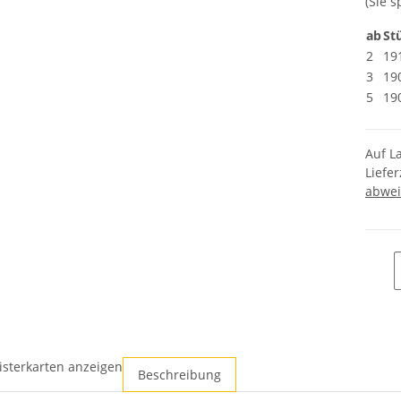
(Sie 
ab
St
2
19
3
19
5
19
Auf L
Liefer
abwei
isterkarten anzeigen
Beschreibung