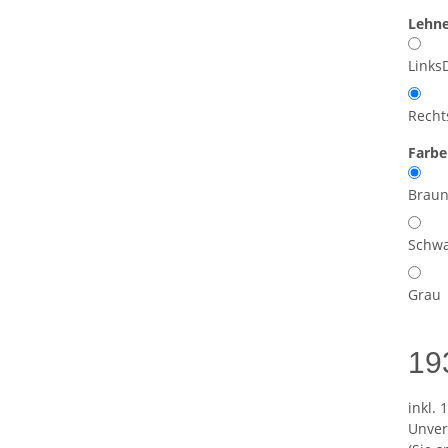
Lehn
Links
Recht
Farb
Brau
Schwa
Grau
19
inkl. 
Unver