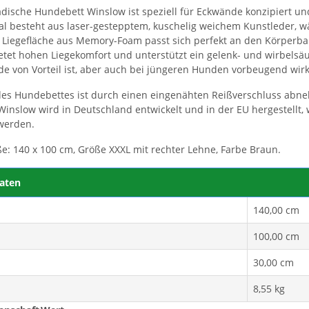
dische Hundebett Winslow ist speziell für Eckwände konzipiert und
l besteht aus laser-gestepptem, kuschelig weichem Kunstleder, 
e Liegefläche aus Memory-Foam passt sich perfekt an den Körperba
etet hohen Liegekomfort und unterstützt ein gelenk- und wirbelsä
e von Vorteil ist, aber auch bei jüngeren Hunden vorbeugend wirk
des Hundebettes ist durch einen eingenähten Reißverschluss ab
inslow wird in Deutschland entwickelt und in der EU hergestellt, 
werden.
e: 140 x 100 cm, Größe XXXL mit rechter Lehne, Farbe Braun.
aten
140,00 cm
100,00 cm
30,00 cm
8,55 kg