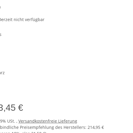
e
Derzeit nicht verfügbar
s
e
n
rz
3,45 €
19% USt. ,
Versandkostenfreie Lieferung
bindliche Preisempfehlung des Herstellers
:
214,95 €