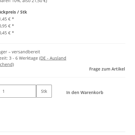
sparen
10%
, also
21,50 €
)
ückpreis / Stk
1,45 €
*
0,95 €
*
0,45 €
*
ager – versandbereit
zeit:
3 - 6 Werktage
(DE - Ausland
chend)
Frage zum Artikel
Stk
In den Warenkorb