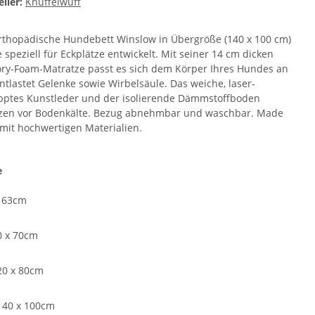
ller:
Knuffelwuff
rthopädische Hundebett Winslow in Übergröße (140 x 100 cm)
 speziell für Eckplätze entwickelt. Mit seiner 14 cm dicken
y-Foam-Matratze passt es sich dem Körper Ihres Hundes an
ntlastet Gelenke sowie Wirbelsäule. Das weiche, laser-
pptes Kunstleder und der isolierende Dämmstoffboden
zen vor Bodenkälte. Bezug abnehmbar und waschbar. Made
 mit hochwertigen Materialien.
e
x 63cm
0 x 70cm
20 x 80cm
140 x 100cm