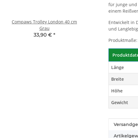
für junge und
einem Reißver
Compaws Trolley London 40 cm
Pawise Pet Trolley
Entwickelt in 
Grau
33,30 €
*
und Langlebig
33,90 €
*
Produktmaße: 
Produktdat
Länge
Breite
Höhe
Gewicht
Produkteig
Wert
Versandge
Artikelgew