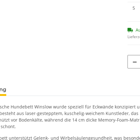
5
Au
Lieferz
terkarten anzeigen
ung
sche Hundebett Winslow wurde speziell für Eckwände konzipiert un
besteht aus laser-gestepptem, kuschelig-weichem Kunstleder, da
ützt vor Bodenkälte, während die 14 cm dicke Memory-Foam-Matra
 schont.
ett unterstützt Gelenk- und Wirbelsäulengesundheit, was besonder