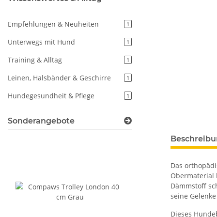
Empfehlungen & Neuheiten
1
Unterwegs mit Hund
1
Training & Alltag
1
Leinen, Halsbänder & Geschirre
1
Hundegesundheit & Pflege
1
Sonderangebote
weitere Regis
Beschreib
Das orthopädi
Obermaterial 
Dämmstoff sch
seine Gelenke
Dieses Hundeb