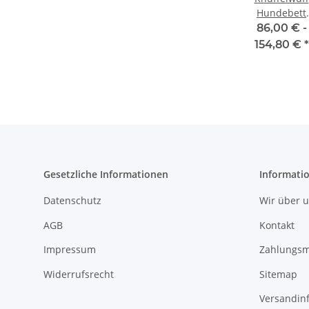
Hundebett
Lennard au
86,00 € -
Velours mit
154,80 €
*
Karomuster
Gesetzliche Informationen
Informati
Datenschutz
Wir über 
AGB
Kontakt
Impressum
Zahlungsm
Widerrufsrecht
Sitemap
Versandin