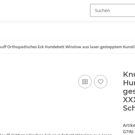
wuff Orthopädisches Eck Hundebett Winslow aus laser-gestepptem Kunst
Knu
Hun
ge
XX
Sc
Artik
GTIN: