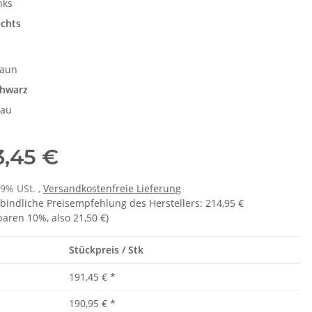
nks
chts
e
raun
hwarz
rau
3,45 €
19% USt. ,
Versandkostenfreie Lieferung
bindliche Preisempfehlung des Herstellers
:
214,95 €
sparen
10%
, also
21,50 €
)
Stückpreis / Stk
191,45 €
*
190,95 €
*