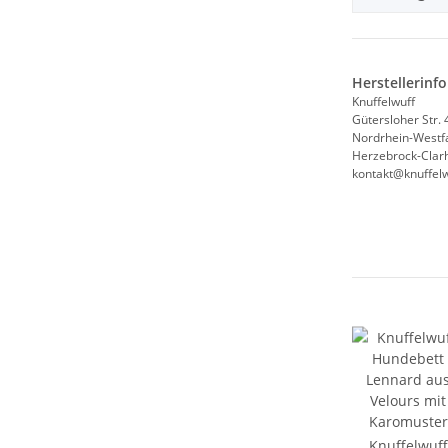
Herstellerinf
Knuffelwuff
Gütersloher Str. 
Nordrhein-Westf
Herzebrock-Clarh
kontakt@knuffelw
Knuffelwuff