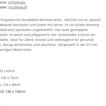
orie:
Schlafplatz
ller:
Knuffelwuff
rthopädische Hundebett Winslow (XXXL, 140x100 cm) ist speziell
ckwände konzipiert und bietet mit seiner 14 cm dicken Memory-
Matratze optimalen Liegekomfort. Das laser-gestepptes
leder ist weich und pflegeleicht, der Unterboden schützt vor
kälte. Ideal für ältere, kranke und vorbeugend für gesunde
. Bezug abnehmbar und waschbar. Hergestellt in der EU mit
ertigen Materialien.
e
85 x 63cm
 100 x 70cm
L 120 x 80cm
XL 140 x 100cm
e