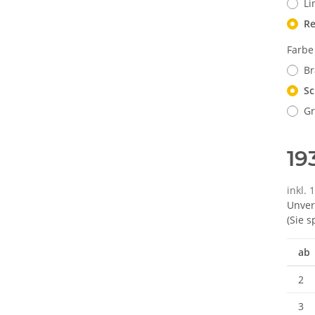
Li
Re
Farb
B
Sc
G
19
inkl. 
Unver
(Sie 
ab
2
3