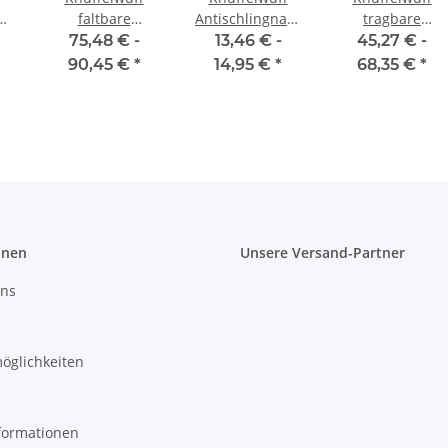
faltbare
Antischlingnapf
tragbare
s
Hundebox Auto
Balou 950ml
Reisematte
75,48 € -
13,46 € -
45,27 € -
Transportbox
Linea Travel aus
90,45 €
*
14,95 €
*
68,35 €
*
Alverstone mit
Velours
Aluminiumgestell
für den
Kofferraum
onen
Unsere Versand-Partner
uns
öglichkeiten
formationen