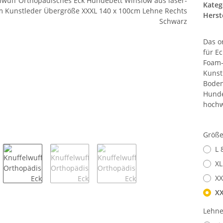
Kateg
Herste
Das o
für E
Foam-
Kunst
Boden
Hunde
hochw
Größ
L 
XL
XX
XX
Lehn