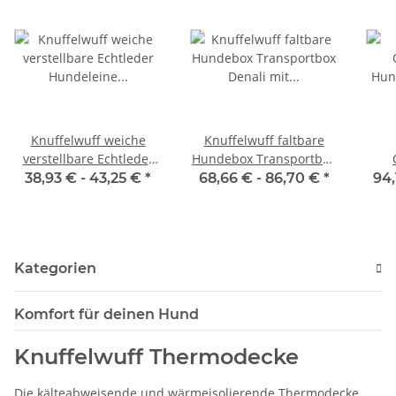
Knuffelwuff weiche
Knuffelwuff faltbare
verstellbare Echtleder
Hundebox Transportbox
Hundeleine Glendale
Denali mit
Hun
38,93 € -
43,25 €
*
68,66 € -
86,70 €
*
94,
Aluminiumgestell
Kategorien
Komfort für deinen Hund
Knuffelwuff Thermodecke
Die kälteabweisende und wärmeisolierende Thermodecke