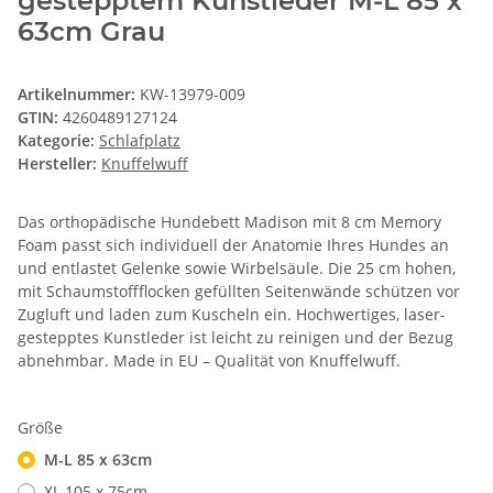
gestepptem Kunstleder M-L 85 x
63cm Grau
Artikelnummer:
KW-13979-009
GTIN:
4260489127124
Kategorie:
Schlafplatz
Hersteller:
Knuffelwuff
Das orthopädische Hundebett Madison mit 8 cm Memory
Foam passt sich individuell der Anatomie Ihres Hundes an
und entlastet Gelenke sowie Wirbelsäule. Die 25 cm hohen,
mit Schaumstoffflocken gefüllten Seitenwände schützen vor
Zugluft und laden zum Kuscheln ein. Hochwertiges, laser-
gestepptes Kunstleder ist leicht zu reinigen und der Bezug
abnehmbar. Made in EU – Qualität von Knuffelwuff.
Größe
M-L 85 x 63cm
XL 105 x 75cm