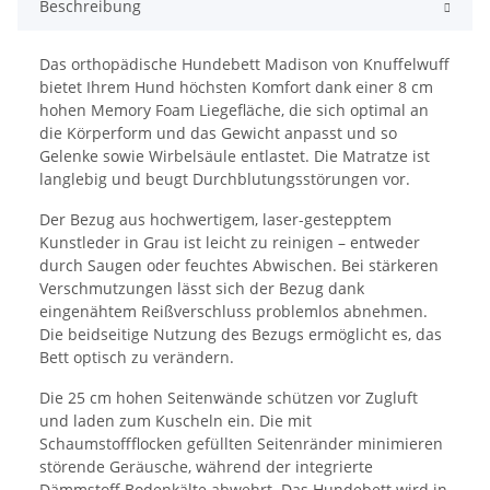
Beschreibung
Das orthopädische Hundebett Madison von Knuffelwuff
bietet Ihrem Hund höchsten Komfort dank einer 8 cm
hohen Memory Foam Liegefläche, die sich optimal an
die Körperform und das Gewicht anpasst und so
Gelenke sowie Wirbelsäule entlastet. Die Matratze ist
langlebig und beugt Durchblutungsstörungen vor.
Der Bezug aus hochwertigem, laser-gestepptem
Kunstleder in Grau ist leicht zu reinigen – entweder
durch Saugen oder feuchtes Abwischen. Bei stärkeren
Verschmutzungen lässt sich der Bezug dank
eingenähtem Reißverschluss problemlos abnehmen.
Die beidseitige Nutzung des Bezugs ermöglicht es, das
Bett optisch zu verändern.
Die 25 cm hohen Seitenwände schützen vor Zugluft
und laden zum Kuscheln ein. Die mit
Schaumstoffflocken gefüllten Seitenränder minimieren
störende Geräusche, während der integrierte
Dämmstoff Bodenkälte abwehrt. Das Hundebett wird in