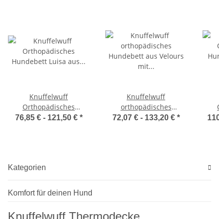
Knuffelwuff
Knuffelwuff
Orthopädisches
orthopädisches
Hundebett Luisa aus
Hundebett aus Velours
Hun
76,85 € -
121,50 €
*
72,07 € -
133,20 €
*
110
Velours mit feinem
mit Handwebcharakter
aus
Handwebcharakter
Sofia
Sunshine Edition
Kategorien
Komfort für deinen Hund
Knuffelwuff Thermodecke