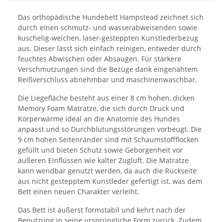
Das orthopädische Hundebett Hampstead zeichnet sich
durch einen schmutz- und wasserabweisenden sowie
kuschelig-weichen, laser-gesteppten Kunstlederbezug
aus. Dieser lässt sich einfach reinigen, entweder durch
feuchtes Abwischen oder Absaugen. Für stärkere
Verschmutzungen sind die Bezüge dank eingenähtem
Reißverschluss abnehmbar und maschinenwaschbar.
Die Liegefläche besteht aus einer 8 cm hohen, dicken
Memory Foam Matratze, die sich durch Druck und
Körperwärme ideal an die Anatomie des Hundes
anpasst und so Durchblutungsstörungen vorbeugt. Die
9 cm hohen Seitenränder sind mit Schaumstoffflocken
gefüllt und bieten Schutz sowie Geborgenheit vor
äußeren Einflüssen wie kalter Zugluft. Die Matratze
kann wendbar genutzt werden, da auch die Rückseite
aus nicht gestepptem Kunstleder gefertigt ist, was dem
Bett einen neuen Charakter verleiht.
Das Bett ist äußerst formstabil und kehrt nach der
Benutzung in seine ursprüngliche Form zurück. Zudem