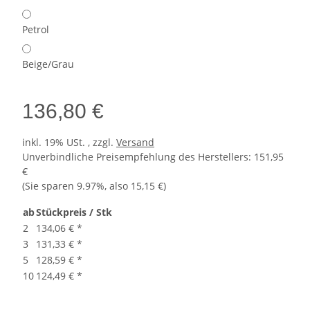
Petrol
Beige/Grau
136,80 €
inkl. 19% USt. , zzgl.
Versand
Unverbindliche Preisempfehlung des Herstellers
:
151,95
€
(Sie sparen
9.97%
, also
15,15 €
)
ab
Stückpreis / Stk
2
134,06 €
*
3
131,33 €
*
5
128,59 €
*
10
124,49 €
*