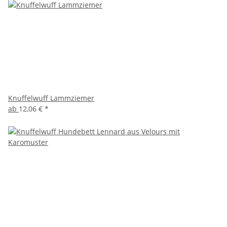
Knuffelwuff Lammziemer
ab
12,06 €
*