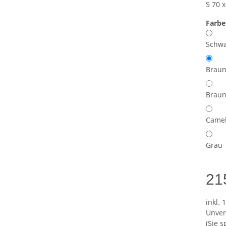
S 70 
Farb
Schwa
Brau
Braun
Came
Grau
21
inkl. 
Unver
(Sie 