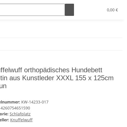
0,00 €
ffelwuff orthopädisches Hundebett
tin aus Kunstleder XXXL 155 x 125cm
un
kelnummer:
KW-14233-017
4260754651590
orie:
Schlafplatz
ller:
Knuffelwuff