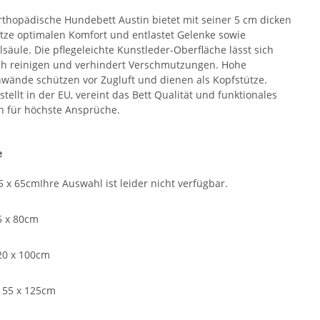
rthopädische Hundebett Austin bietet mit seiner 5 cm dicken
tze optimalen Komfort und entlastet Gelenke sowie
lsäule. Die pflegeleichte Kunstleder-Oberfläche lässt sich
ch reinigen und verhindert Verschmutzungen. Hohe
nwände schützen vor Zugluft und dienen als Kopfstütze.
tellt in der EU, vereint das Bett Qualität und funktionales
n für höchste Ansprüche.
e
5 x 65cm
Ihre Auswahl ist leider nicht verfügbar.
5 x 80cm
20 x 100cm
155 x 125cm