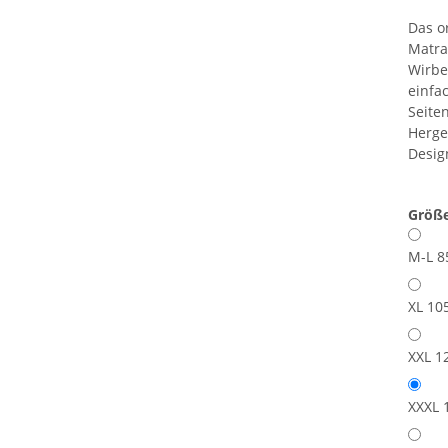
Das o
Matra
Wirbe
einfa
Seite
Herges
Desig
Größ
M-L 8
XL 10
XXL 1
XXXL 