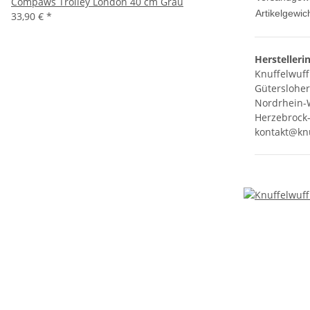
Compaws Trolley London 40 cm Grau
Artikelgewich
33,90 €
*
Herstelleri
Knuffelwuff
Gütersloher
Nordrhein-
Herzebrock-
kontakt@knu