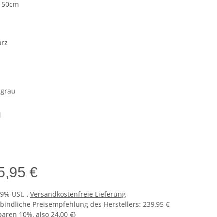
x 50cm
e
rz
n
grau
l
5,95 €
19% USt. ,
Versandkostenfreie Lieferung
bindliche Preisempfehlung des Herstellers
:
239,95 €
sparen
10%
, also
24,00 €
)