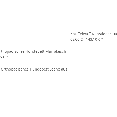
Knuffelwuff Kunstleder H
68,66 € -
143,10 €
*
Orthopädisches Hundebett Marrakesch
45 €
*