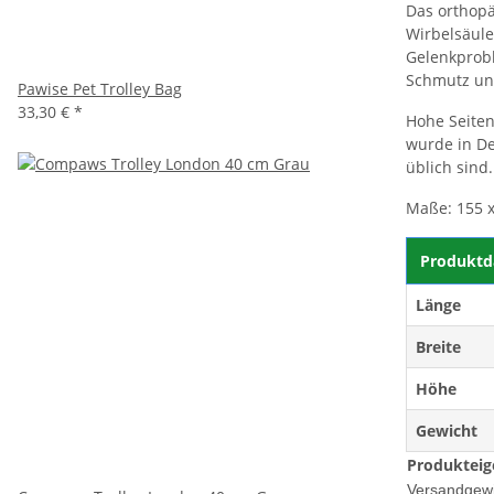
Das orthopä
Wirbelsäule
Gelenkprobl
Schmutz und
Pawise Pet Trolley Bag
33,30 €
*
Hohe Seiten
wurde in De
üblich sind.
Maße: 155 x
Produktd
Länge
Breite
Höhe
Gewicht
Produkteig
Versandgewi