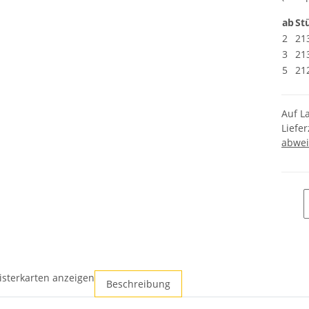
ab
St
2
21
3
21
5
21
Auf L
Liefer
abwei
isterkarten anzeigen
Beschreibung