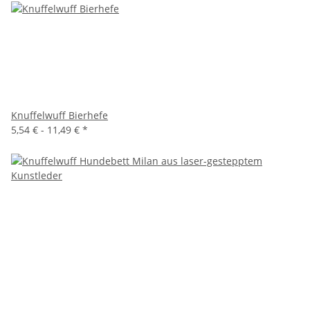
Knuffelwuff Bierhefe
5,54 € -
11,49 €
*