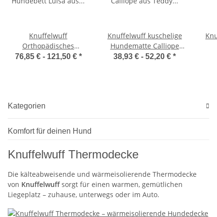
Knuffelwuff
Knuffelwuff kuschelige
Knu
Orthopädisches
Hundematte Calliope
Hundebett Luisa aus
aus Teddy Material
76,85 € -
121,50 €
*
38,93 € -
52,20 €
*
Velours mit feinem
Handwebcharakter
Sunshine Edition
Kategorien
Komfort für deinen Hund
Knuffelwuff Thermodecke
Die kälteabweisende und wärmeisolierende Thermodecke
von
Knuffelwuff
sorgt für einen warmen, gemütlichen
Liegeplatz – zuhause, unterwegs oder im Auto.