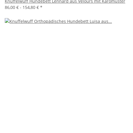
Knuffelwuff Hundebett Lennard aus Velours mit Karomuster
86,00 € -
154,80 €
*